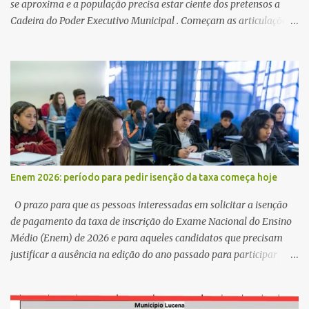
se aproxima e a população precisa estar ciente dos pretensos a
Cadeira do Poder Executivo Municipal . Começam as articulações e
possíveis junções para manter ou conquistar eleitorado.
Confirmados até agora como Pré candidatos Alex Monteiro, Léo
Bandeira Valcinete Araújo e Professor Gerson Andrade há
possibilidade de mais nomes aparecer , ficaremos no aguardo para
trazer mais informações. A primeira entrevista foi com o
inimaginável Gerson Andrade ,Professor da Rede Municipal
(efetivo), supervisor, Formado em Pedagogia e Biomedicina pela
UFPB. Leciona no Otto Illi, Gilberto Inácio, Ellinora Dornellas
,Escola Américo Falcão. Gerson nos contou que a idéia de disputar
Enem 2026: período para pedir isenção da taxa começa hoje
a prefeitura veio de um sonho há 5 anos atrás, e também por
acreditar que o trabalho dos seus companheiros principalmente
O prazo para que as pessoas interessadas em solicitar a isenção
da zona rural deve ser mais valorizado e que eles serão a Fortalez...
de pagamento da taxa de inscrição do Exame Nacional do Ensino
Médio (Enem) de 2026 e para aqueles candidatos que precisam
justificar a ausência na edição do ano passado para participar
gratuitamente desta edição começa nesta segunda-feira (13) e se
estende até 24 de abril. Os interessados devem acessar o endereço
eletrônico da Página do Participante do Enem com o login único