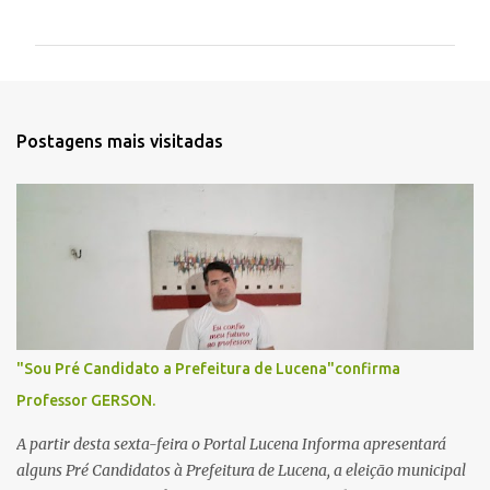
o
m
e
n
t
Postagens mais visitadas
á
r
i
o
s
"Sou Pré Candidato a Prefeitura de Lucena"confirma
Professor GERSON.
A partir desta sexta-feira o Portal Lucena Informa apresentará
alguns Pré Candidatos à Prefeitura de Lucena, a eleição municipal