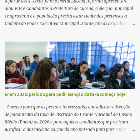
A partir desta sexta-feira o Portal Lucena Informa apresentará
alguns Pré Candidatos à Prefeitura de Lucena, a eleição municipal
se aproxima e a população precisa estar ciente dos pretensos a
Cadeira do Poder Executivo Municipal . Começam as articulações e
possíveis junções para manter ou conquistar eleitorado.
Confirmados até agora como Pré candidatos Alex Monteiro, Léo
Bandeira Valcinete Araújo e Professor Gerson Andrade há
possibilidade de mais nomes aparecer , ficaremos no aguardo para
trazer mais informações. A primeira entrevista foi com o
inimaginável Gerson Andrade ,Professor da Rede Municipal
(efetivo), supervisor, Formado em Pedagogia e Biomedicina pela
UFPB. Leciona no Otto Illi, Gilberto Inácio, Ellinora Dornellas
,Escola Américo Falcão. Gerson nos contou que a idéia de disputar
Enem 2026: período para pedir isenção da taxa começa hoje
a prefeitura veio de um sonho há 5 anos atrás, e também por
acreditar que o trabalho dos seus companheiros principalmente
O prazo para que as pessoas interessadas em solicitar a isenção
da zona rural deve ser mais valorizado e que eles serão a Fortalez...
de pagamento da taxa de inscrição do Exame Nacional do Ensino
Médio (Enem) de 2026 e para aqueles candidatos que precisam
justificar a ausência na edição do ano passado para participar
gratuitamente desta edição começa nesta segunda-feira (13) e se