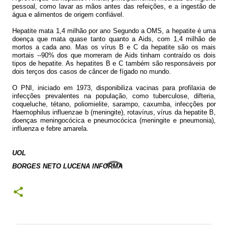
pessoal, como lavar as mãos antes das refeições, e a ingestão de
água e alimentos de origem confiável.
Hepatite mata 1,4 milhão por ano Segundo a OMS, a hepatite é uma
doença que mata quase tanto quanto a Aids, com 1,4 milhão de
mortos a cada ano. Mas os vírus B e C da hepatite são os mais
mortais --90% dos que morreram de Aids tinham contraído os dois
tipos de hepatite. As hepatites B e C também são responsáveis por
dois terços dos casos de câncer de fígado no mundo.
O PNI, iniciado em 1973, disponibiliza vacinas para profilaxia de
infecções prevalentes na população, como tuberculose, difteria,
coqueluche, tétano, poliomielite, sarampo, caxumba, infecções por
Haemophilus influenzae b (meningite), rotavírus, vírus da hepatite B,
doenças meningocócica e pneumocócica (meningite e pneumonia),
influenza e febre amarela.
UOL
BORGES NETO LUCENA INFORMA