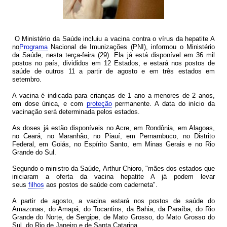
O Ministério da Saúde incluiu a vacina contra o vírus da hepatite A
no
Programa
Nacional de Imunizações (PNI), informou o Ministério
da Saúde, nesta terça-feira (29). Ela já está disponível em 36 mil
postos no país, divididos em 12 Estados, e estará nos postos de
saúde de outros 11 a partir de agosto e em três estados em
setembro.
A vacina é indicada para crianças de 1 ano a menores de 2 anos,
em dose única, e com
proteção
permanente. A data do início da
vacinação será determinada pelos estados.
As doses já estão disponíveis no Acre, em Rondônia, em Alagoas,
no Ceará, no Maranhão, no Piauí, em Pernambuco, no Distrito
Federal, em Goiás, no Espírito Santo, em Minas Gerais e no Rio
Grande do Sul.
Segundo o ministro da Saúde, Arthur Chioro, "mães dos estados que
iniciaram a oferta da vacina hepatite A já podem levar
seus
filhos
aos postos de saúde com caderneta".
A partir de agosto, a vacina estará nos postos de saúde do
Amazonas, do Amapá, do Tocantins, da Bahia, da Paraíba, do Rio
Grande do Norte, de Sergipe, de Mato Grosso, do Mato Grosso do
Sul, do Rio de Janeiro e de Santa Catarina.