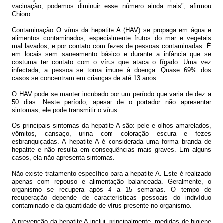
vacinação, podemos diminuir esse número ainda mais", afirmou
Chioro.
Contaminação O vírus da hepatite A (HAV) se propaga em água e
alimentos contaminados, especialmente frutos do mar e vegetais
mal lavados, e por contato com fezes de pessoas contaminadas. É
em locais sem saneamento básico e durante a infância que se
costuma ter contato com o vírus que ataca o fígado. Uma vez
infectada, a pessoa se torna imune à doença. Quase 69% dos
casos se concentram em crianças de até 13 anos.
O HAV pode se manter incubado por um período que varia de dez a
50 dias. Neste período, apesar de o portador não apresentar
sintomas, ele pode transmitir o vírus.
Os principais sintomas da hepatite A são: pele e olhos amarelados,
vômitos, cansaço, urina com coloração escura e fezes
esbranquiçadas. A hepatite A é considerada uma forma branda de
hepatite e não resulta em consequências mais graves. Em alguns
casos, ela não apresenta sintomas.
Não existe tratamento específico para a hepatite A. Este é realizado
apenas com repouso e alimentação balanceada. Geralmente, o
organismo se recupera após 4 a 15 semanas. O tempo de
recuperação depende de características pessoais do indivíduo
contaminado e da quantidade de vírus presente no organismo.
A prevenção da hepatite A inclui, principalmente, medidas de higiene