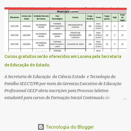
estende até 24 de abril. Os interessados devem acessar o endereço
eletrônico da Página do Participante do Enem com o login único
da plataforma de serviços digitais do governo federal, o Gov.br.
Direito de solicitar a isenção O Inep prevê a gratuidade na
inscrição do exame para os seguintes casos: · matriculados no 3º
ano do ensino médio em escola pública, em 2026; LEIA MAIS
Usina Cultural tem fim de semana com literatura, música e evento
solidário Governo da Paraíba empossa 1000 novos professores e
Cursos gratuitos serão oferecidos em Lucena pela Secretaria
mais convocações devem ocorrer Volta às aulas 2026.1 da
de Educação do Estado.
Faculdade Três Marias marca início do semestre e matrículas
seguem abertas para novos alunos · es...
A Secretaria de Educação da Ciência Estado e Tecnologia da
Paraíba SEECT/PB por meio da Gerencia Executivo de Educação
Profissional GEEP abriu inscrições para Processo Seletivo
estudantil para cursos de Formação Inicial Continuada do
Programa ParaíbaTEC. Os cursos oferecidos são de
qualificação profissional na modalidade presencial. As
inscrições serão gratuitas e estarão abertas de 04 a 30 de
novembro pelo site www.paraibatec.pb.gov.br . Em Lucena serão
Tecnologia do Blogger