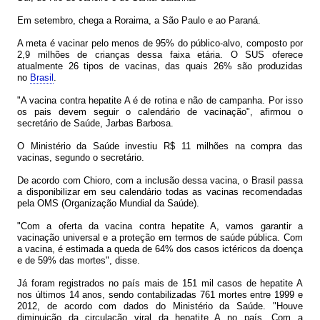
Em setembro, chega a Roraima, a São Paulo e ao Paraná.
A meta é vacinar pelo menos de 95% do público-alvo, composto por
2,9 milhões de crianças dessa faixa etária. O SUS oferece
atualmente 26 tipos de vacinas, das quais 26% são produzidas
no
Brasil
.
"A vacina contra hepatite A é de rotina e não de campanha. Por isso
os pais devem seguir o calendário de vacinação", afirmou o
secretário de Saúde, Jarbas Barbosa.
O Ministério da Saúde investiu R$ 11 milhões na compra das
vacinas, segundo o secretário.
De acordo com Chioro, com a inclusão dessa vacina, o Brasil passa
a disponibilizar em seu calendário todas as vacinas recomendadas
pela OMS (Organização Mundial da Saúde).
"Com a oferta da vacina contra hepatite A, vamos garantir a
vacinação universal e a proteção em termos de saúde pública. Com
a vacina, é estimada a queda de 64% dos casos ictéricos da doença
e de 59% das mortes", disse.
Já foram registrados no país mais de 151 mil casos de hepatite A
nos últimos 14 anos, sendo contabilizadas 761 mortes entre 1999 e
2012, de acordo com dados do Ministério da Saúde. "Houve
diminuição da circulação viral da hepatite A no país. Com a