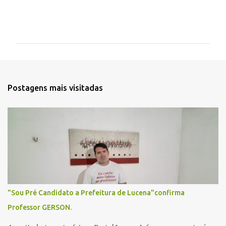
C
o
m
e
n
t
Postagens mais visitadas
á
r
i
o
s
"Sou Pré Candidato a Prefeitura de Lucena"confirma
Professor GERSON.