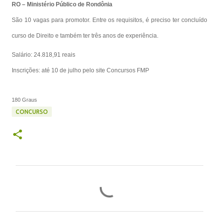
RO – Ministério Público de Rondônia
São 10 vagas para promotor. Entre os requisitos, é preciso ter concluído
curso de Direito e também ter três anos de experiência.
Salário: 24.818,91 reais
Inscrições: até 10 de julho pelo site Concursos FMP
180 Graus
CONCURSO
C
o
m