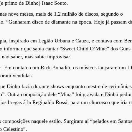
(e primo de Dinho) Isaac Souto.
as nove meses, mais de 1,2 milhão de discos, segundo o
o. “Ganharam disco de diamante na época. Hoje já passam d
ia, inspirado em Legião Urbana e Cauza, e contava com Ben
ao informar que sabia cantar “Sweet Child O’Mine” dos Guns
não saber, mas sabia improvisar.
ec. Em contato com Rick Bonadio, os músicos lançaram um L
foram vendidas.
ue Dinho fazia durante shows enquanto mestre de cerimônias
p”. Outra composição dele “Mina” foi gravada e Dinho pediu
jos bregas à la Reginaldo Rossi, para um churrasco que iria 
s composições naquele estilo. Surgiram aí “pelados em Santos
 Celestino”.