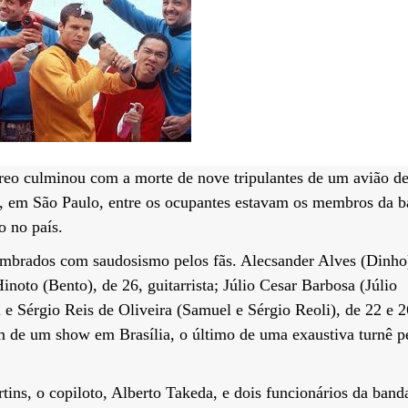
reo culminou com a morte de nove tripulantes de um avião d
ra, em São Paulo, entre os ocupantes estavam os membros da 
 no país.
lembrados com saudosismo pelos fãs. Alecsander Alves (Dinho
inoto (Bento), de 26, guitarrista; Júlio Cesar Barbosa (Júlio
 e Sérgio Reis de Oliveira (Samuel e Sérgio Reoli), de 22 e 2
am de um show em Brasília, o último de uma exaustiva turnê p
ins, o copiloto, Alberto Takeda, e dois funcionários da band