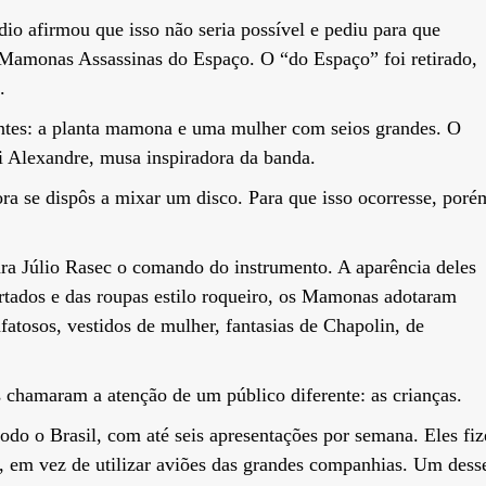
o afirmou que isso não seria possível e pediu para que
Mamonas Assassinas do Espaço. O “do Espaço” foi retirado,
.
entes: a planta mamona e uma mulher com seios grandes. O
 Alexandre, musa inspiradora da banda.
a se dispôs a mixar um disco. Para que isso ocorresse, poré
ara Júlio Rasec o comando do instrumento. A aparência deles
ados e das roupas estilo roqueiro, os Mamonas adotaram
fatosos, vestidos de mulher, fantasias de Chapolin, de
 chamaram a atenção de um público diferente: as crianças.
do o Brasil, com até seis apresentações por semana. Eles fi
os, em vez de utilizar aviões das grandes companhias. Um dess