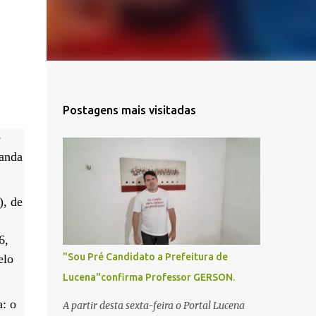
Postagens mais visitadas
e
banda
), de
6,
"Sou Pré Candidato a Prefeitura de
elo
Lucena"confirma Professor GERSON.
a: o
A partir desta sexta-feira o Portal Lucena