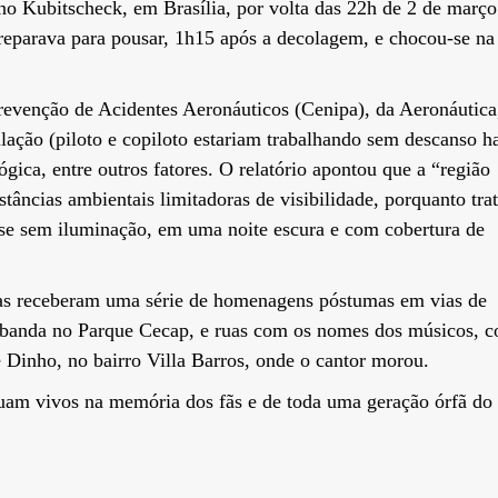
no Kubitscheck, em Brasília, por volta das 22h de 2 de março
preparava para pousar, 1h15 após a decolagem, e chocou-se na
revenção de Acidentes Aeronáuticos (Cenipa), da Aeronáutica
ulação (piloto e copiloto estariam trabalhando sem descanso h
gica, entre outros fatores. O relatório apontou que a “região
tâncias ambientais limitadoras de visibilidade, porquanto trat
ase sem iluminação, em uma noite escura e com cobertura de
as receberam uma série de homenagens póstumas em vias de
banda no Parque Cecap, e ruas com os nomes dos músicos, 
Dinho, no bairro Villa Barros, onde o cantor morou.
uam vivos na memória dos fãs e de toda uma geração órfã do