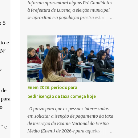
Informa apresentará alguns Pré Candidatos
à Prefeitura de Lucena, a eleição municipal
se aproxima e a população precisa estar
e 5
ciente dos pretensos a Cadeira do Poder
Executivo Municipal . Começam as
articulações e possíveis junções para manter
to e
ou conquistar eleitorado. Confirmados até
 N’
agora como Pré candidatos Alex Monteiro,
Léo Bandeira Valcinete Araújo e Professor
Gerson Andrade há possibilidade de mais
P
nomes aparecer , ficaremos no aguardo para
trazer mais informações. A primeira
Enem 2026: período para
 de
entrevista foi com o inimaginável Gerson
pedir isenção da taxa começa hoje
 para
Andrade ,Professor da Rede Municipal
(efetivo), supervisor, Formado em Pedagogia
no
O prazo para que as pessoas interessadas
e Biomedicina pela UFPB. Leciona no Otto
em solicitar a isenção de pagamento da taxa
Illi, Gilberto Inácio, Ellinora Dornellas
de inscrição do Exame Nacional do Ensino
” e
,Escola Américo Falcão. Gerson nos contou
Médio (Enem) de 2026 e para aqueles
que a idéia de disputar a prefeitura veio de