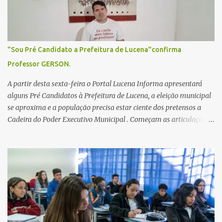
s
"Sou Pré Candidato a Prefeitura de Lucena"confirma
Professor GERSON.
A partir desta sexta-feira o Portal Lucena Informa apresentará
alguns Pré Candidatos à Prefeitura de Lucena, a eleição municipal
se aproxima e a população precisa estar ciente dos pretensos a
Cadeira do Poder Executivo Municipal . Começam as articulações e
possíveis junções para manter ou conquistar eleitorado.
Confirmados até agora como Pré candidatos Alex Monteiro, Léo
Bandeira Valcinete Araújo e Professor Gerson Andrade há
possibilidade de mais nomes aparecer , ficaremos no aguardo para
trazer mais informações. A primeira entrevista foi com o
inimaginável Gerson Andrade ,Professor da Rede Municipal
(efetivo), supervisor, Formado em Pedagogia e Biomedicina pela
UFPB. Leciona no Otto Illi, Gilberto Inácio, Ellinora Dornellas