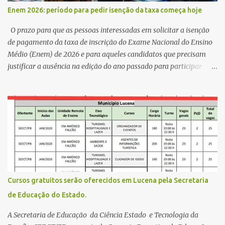
,Escola Américo Falcão. Gerson nos contou que a idéia de disputar
Enem 2026: período para pedir isenção da taxa começa hoje
a prefeitura veio de um sonho há 5 anos atrás, e também por
acreditar que o trabalho dos seus companheiros principalmente
O prazo para que as pessoas interessadas em solicitar a isenção
da zona rural deve ser mais valorizado e que eles serão a Fortalez...
de pagamento da taxa de inscrição do Exame Nacional do Ensino
Médio (Enem) de 2026 e para aqueles candidatos que precisam
justificar a ausência na edição do ano passado para participar
gratuitamente desta edição começa nesta segunda-feira (13) e se
estende até 24 de abril. Os interessados devem acessar o endereço
eletrônico da Página do Participante do Enem com o login único
da plataforma de serviços digitais do governo federal, o Gov.br.
Direito de solicitar a isenção O Inep prevê a gratuidade na
inscrição do exame para os seguintes casos: · matriculados no 3º
ano do ensino médio em escola pública, em 2026; LEIA MAIS
Usina Cultural tem fim de semana com literatura, música e evento
solidário Governo da Paraíba empossa 1000 novos professores e
Cursos gratuitos serão oferecidos em Lucena pela Secretaria
mais convocações devem ocorrer Volta às aulas 2026.1 da
de Educação do Estado.
Faculdade Três Marias marca início do semestre e matrículas
seguem abertas para novos alunos · es...
A Secretaria de Educação da Ciência Estado e Tecnologia da