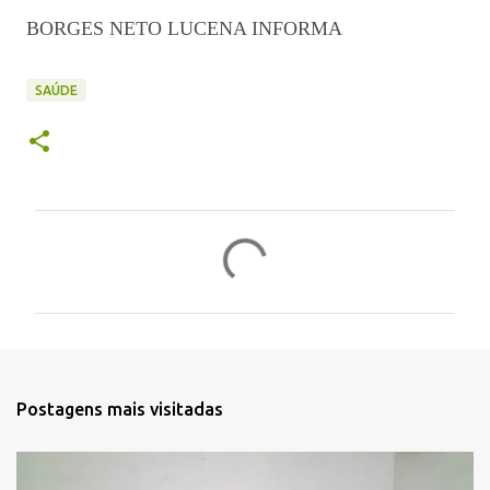
BORGES NETO LUCENA INFORMA
SAÚDE
C
o
m
e
n
t
Postagens mais visitadas
á
r
i