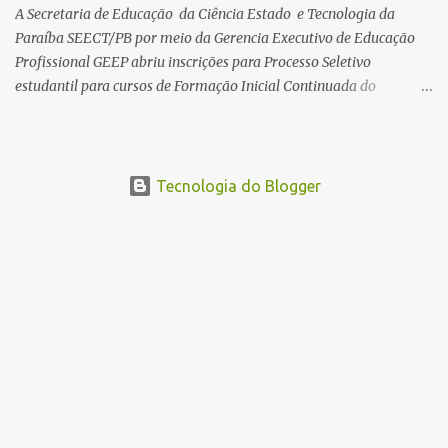
seguem abertas para novos alunos · es...
A Secretaria de Educação da Ciência Estado e Tecnologia da
Paraíba SEECT/PB por meio da Gerencia Executivo de Educação
Profissional GEEP abriu inscrições para Processo Seletivo
estudantil para cursos de Formação Inicial Continuada do
Programa ParaíbaTEC. Os cursos oferecidos são de
qualificação profissional na modalidade presencial. As
inscrições serão gratuitas e estarão abertas de 04 a 30 de
novembro pelo site www.paraibatec.pb.gov.br . Em Lucena serão
Tecnologia do Blogger
ofertados cursos de Organizador de Eventos,Agente de
Informações Turísticas, Cuidador de Idosos e Garçom, as aulas
serão a noite na Escola Américo Falcão. Borges Neto Lucena
Informa