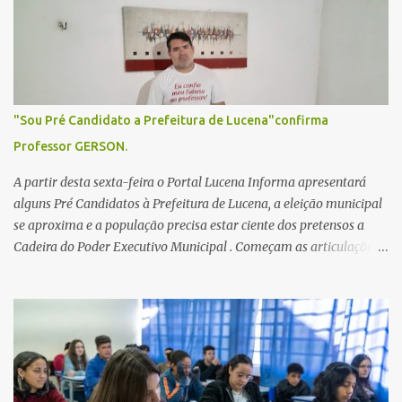
o
s
"Sou Pré Candidato a Prefeitura de Lucena"confirma
Professor GERSON.
A partir desta sexta-feira o Portal Lucena Informa apresentará
alguns Pré Candidatos à Prefeitura de Lucena, a eleição municipal
se aproxima e a população precisa estar ciente dos pretensos a
Cadeira do Poder Executivo Municipal . Começam as articulações e
possíveis junções para manter ou conquistar eleitorado.
Confirmados até agora como Pré candidatos Alex Monteiro, Léo
Bandeira Valcinete Araújo e Professor Gerson Andrade há
possibilidade de mais nomes aparecer , ficaremos no aguardo para
trazer mais informações. A primeira entrevista foi com o
inimaginável Gerson Andrade ,Professor da Rede Municipal
(efetivo), supervisor, Formado em Pedagogia e Biomedicina pela