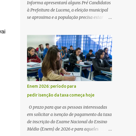
Informa apresentará alguns Pré Candidatos
à Prefeitura de Lucena, a eleição municipal
se aproxima e a população precisa estar
ciente dos pretensos a Cadeira do Poder
vai
Executivo Municipal . Começam as
articulações e possíveis junções para manter
ou conquistar eleitorado. Confirmados até
agora como Pré candidatos Alex Monteiro,
Léo Bandeira Valcinete Araújo e Professor
Gerson Andrade há possibilidade de mais
nomes aparecer , ficaremos no aguardo para
trazer mais informações. A primeira
Enem 2026: período para
entrevista foi com o inimaginável Gerson
pedir isenção da taxa começa hoje
Andrade ,Professor da Rede Municipal
(efetivo), supervisor, Formado em Pedagogia
O prazo para que as pessoas interessadas
e Biomedicina pela UFPB. Leciona no Otto
em solicitar a isenção de pagamento da taxa
Illi, Gilberto Inácio, Ellinora Dornellas
de inscrição do Exame Nacional do Ensino
,Escola Américo Falcão. Gerson nos contou
Médio (Enem) de 2026 e para aqueles
que a idéia de disputar a prefeitura veio de