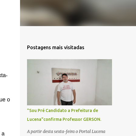
Postagens mais visitadas
xta-
ue o
m
"Sou Pré Candidato a Prefeitura de
Lucena"confirma Professor GERSON.
A partir desta sexta-feira o Portal Lucena
 a