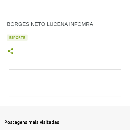
BORGES NETO LUCENA INFOMRA
ESPORTE
C
o
m
e
n
t
Postagens mais visitadas
á