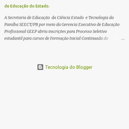
mais convocações devem ocorrer Volta às aulas 2026.1 da
de Educação do Estado.
Faculdade Três Marias marca início do semestre e matrículas
seguem abertas para novos alunos · es...
A Secretaria de Educação da Ciência Estado e Tecnologia da
Paraíba SEECT/PB por meio da Gerencia Executivo de Educação
Profissional GEEP abriu inscrições para Processo Seletivo
estudantil para cursos de Formação Inicial Continuada do
Programa ParaíbaTEC. Os cursos oferecidos são de
qualificação profissional na modalidade presencial. As
inscrições serão gratuitas e estarão abertas de 04 a 30 de
novembro pelo site www.paraibatec.pb.gov.br . Em Lucena serão
Tecnologia do Blogger
ofertados cursos de Organizador de Eventos,Agente de
Informações Turísticas, Cuidador de Idosos e Garçom, as aulas
serão a noite na Escola Américo Falcão. Borges Neto Lucena
Informa