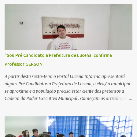
r
i
o
s
"Sou Pré Candidato a Prefeitura de Lucena"confirma
Professor GERSON.
A partir desta sexta-feira o Portal Lucena Informa apresentará
alguns Pré Candidatos à Prefeitura de Lucena, a eleição municipal
se aproxima e a população precisa estar ciente dos pretensos a
Cadeira do Poder Executivo Municipal . Começam as articulações e
possíveis junções para manter ou conquistar eleitorado.
Confirmados até agora como Pré candidatos Alex Monteiro, Léo
Bandeira Valcinete Araújo e Professor Gerson Andrade há
possibilidade de mais nomes aparecer , ficaremos no aguardo para
trazer mais informações. A primeira entrevista foi com o