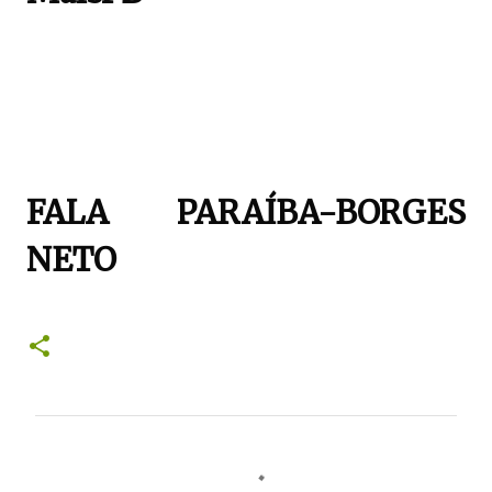
FALA PARAÍBA-BORGES
NETO
C
o