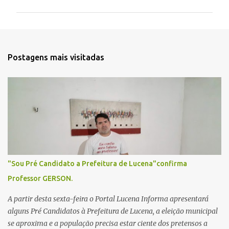
m
e
n
t
Postagens mais visitadas
á
r
i
o
s
"Sou Pré Candidato a Prefeitura de Lucena"confirma
Professor GERSON.
A partir desta sexta-feira o Portal Lucena Informa apresentará
alguns Pré Candidatos à Prefeitura de Lucena, a eleição municipal
se aproxima e a população precisa estar ciente dos pretensos a