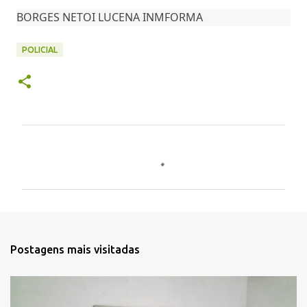
BORGES NETOI LUCENA INMFORMA
POLICIAL
C
o
m
e
n
t
Postagens mais visitadas
á
r
i