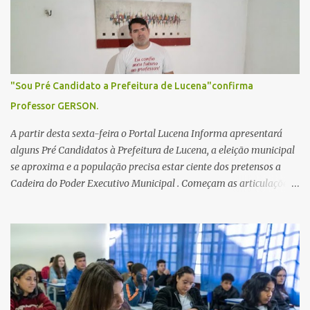
o
s
"Sou Pré Candidato a Prefeitura de Lucena"confirma
Professor GERSON.
A partir desta sexta-feira o Portal Lucena Informa apresentará
alguns Pré Candidatos à Prefeitura de Lucena, a eleição municipal
se aproxima e a população precisa estar ciente dos pretensos a
Cadeira do Poder Executivo Municipal . Começam as articulações e
possíveis junções para manter ou conquistar eleitorado.
Confirmados até agora como Pré candidatos Alex Monteiro, Léo
Bandeira Valcinete Araújo e Professor Gerson Andrade há
possibilidade de mais nomes aparecer , ficaremos no aguardo para
trazer mais informações. A primeira entrevista foi com o
inimaginável Gerson Andrade ,Professor da Rede Municipal
(efetivo), supervisor, Formado em Pedagogia e Biomedicina pela