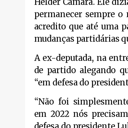
Helder Câmara. Ele dizi
permanecer sempre o 
acredito que até uma p
mudanças partidárias qu
A ex-deputada, na entre
de partido alegando qu
“em defesa do president
“Não foi simplesment
em 2022 nós precisamo
defesa do presidente Lu