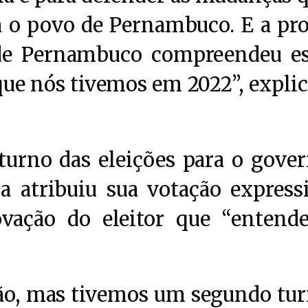
a o povo de Pernambuco. E a pr
de Pernambuco compreendeu e
que nós tivemos em 2022”, expli
turno das eleições para o gove
a atribuiu sua votação express
vação do eleitor que “entend
ão, mas tivemos um segundo tu