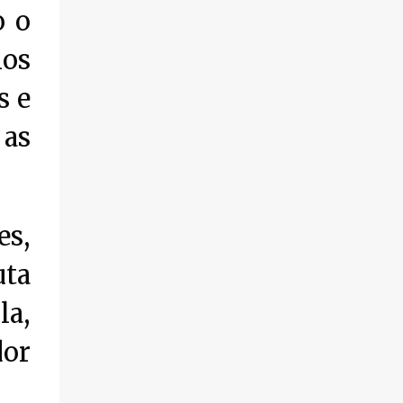
seguem abertas para novos alunos · es...
o o
qualificação profissional na modalidade
presencial. As inscrições serão gratuitas e
nos
estarão abertas de 04 a 30 de novembro
pelo site www.paraibatec.pb.gov.br . Em
s e
Lucena serão ofertados cursos de
Organizador de Eventos,Agente de
 as
Informações Turísticas, Cuidador de Idosos
e Garçom, as aulas serão a noite na Escola
Américo Falcão. Borges Neto Lucena
Informa
es,
uta
a,
dor