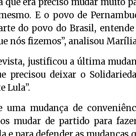
a que era preciso mudar muito p
mesmo. E o povo de Pernambu
arte do povo do Brasil, entende
e nós fizemos”, analisou Marília
vista, justificou a última muda
e precisou deixar o Solidaried
e Lula”.
e uma mudança de conveniênc
s mudar de partido para faze
la e para defender as mudanças 