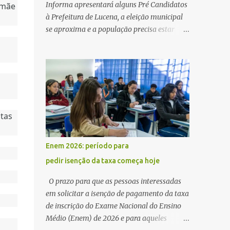
Informa apresentará alguns Pré Candidatos
 mãe
à Prefeitura de Lucena, a eleição municipal
se aproxima e a população precisa estar
ciente dos pretensos a Cadeira do Poder
Executivo Municipal . Começam as
articulações e possíveis junções para manter
ou conquistar eleitorado. Confirmados até
agora como Pré candidatos Alex Monteiro,
Léo Bandeira Valcinete Araújo e Professor
itas
Gerson Andrade há possibilidade de mais
nomes aparecer , ficaremos no aguardo para
trazer mais informações. A primeira
Enem 2026: período para
entrevista foi com o inimaginável Gerson
pedir isenção da taxa começa hoje
Andrade ,Professor da Rede Municipal
(efetivo), supervisor, Formado em Pedagogia
O prazo para que as pessoas interessadas
e Biomedicina pela UFPB. Leciona no Otto
em solicitar a isenção de pagamento da taxa
Illi, Gilberto Inácio, Ellinora Dornellas
de inscrição do Exame Nacional do Ensino
,Escola Américo Falcão. Gerson nos contou
Médio (Enem) de 2026 e para aqueles
que a idéia de disputar a prefeitura veio de