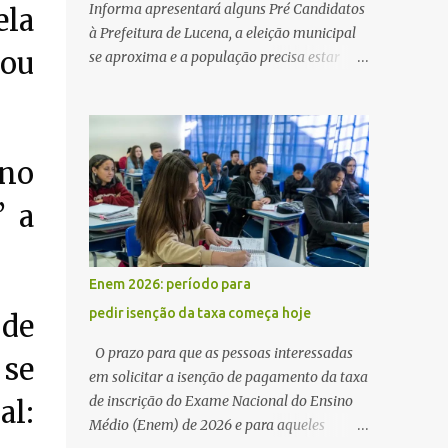
Informa apresentará alguns Pré Candidatos
la
à Prefeitura de Lucena, a eleição municipal
nou
se aproxima e a população precisa estar
ciente dos pretensos a Cadeira do Poder
Executivo Municipal . Começam as
articulações e possíveis junções para manter
ou conquistar eleitorado. Confirmados até
 no
agora como Pré candidatos Alex Monteiro,
Léo Bandeira Valcinete Araújo e Professor
” a
Gerson Andrade há possibilidade de mais
nomes aparecer , ficaremos no aguardo para
trazer mais informações. A primeira
Enem 2026: período para
entrevista foi com o inimaginável Gerson
pedir isenção da taxa começa hoje
 de
Andrade ,Professor da Rede Municipal
(efetivo), supervisor, Formado em Pedagogia
O prazo para que as pessoas interessadas
 se
e Biomedicina pela UFPB. Leciona no Otto
em solicitar a isenção de pagamento da taxa
Illi, Gilberto Inácio, Ellinora Dornellas
de inscrição do Exame Nacional do Ensino
l:
,Escola Américo Falcão. Gerson nos contou
Médio (Enem) de 2026 e para aqueles
que a idéia de disputar a prefeitura veio de