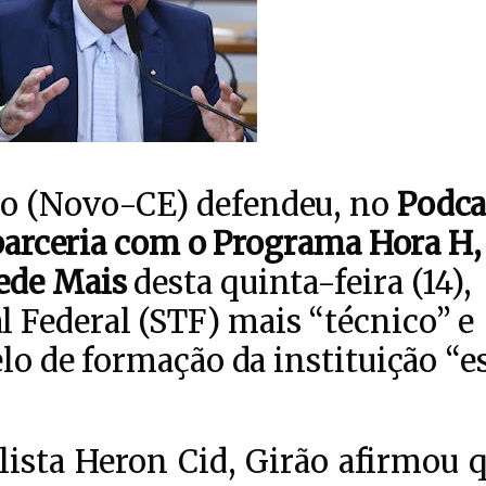
ão (Novo-CE) defendeu, no
Podca
m parceria com o Programa Hora H,
Rede Mais
desta quinta-feira (14),
Federal (STF) mais “técnico” e
elo de formação da instituição “e
lista Heron Cid, Girão afirmou 