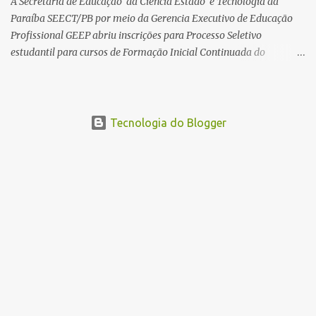
A Secretaria de Educação da Ciência Estado e Tecnologia da
Paraíba SEECT/PB por meio da Gerencia Executivo de Educação
Profissional GEEP abriu inscrições para Processo Seletivo
estudantil para cursos de Formação Inicial Continuada do
Programa ParaíbaTEC. Os cursos oferecidos são de
qualificação profissional na modalidade presencial. As
inscrições serão gratuitas e estarão abertas de 04 a 30 de
novembro pelo site www.paraibatec.pb.gov.br . Em Lucena serão
Tecnologia do Blogger
ofertados cursos de Organizador de Eventos,Agente de
Informações Turísticas, Cuidador de Idosos e Garçom, as aulas
serão a noite na Escola Américo Falcão. Borges Neto Lucena
Informa