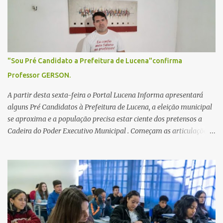
o
s
"Sou Pré Candidato a Prefeitura de Lucena"confirma
Professor GERSON.
A partir desta sexta-feira o Portal Lucena Informa apresentará
alguns Pré Candidatos à Prefeitura de Lucena, a eleição municipal
se aproxima e a população precisa estar ciente dos pretensos a
Cadeira do Poder Executivo Municipal . Começam as articulações e
possíveis junções para manter ou conquistar eleitorado.
Confirmados até agora como Pré candidatos Alex Monteiro, Léo
Bandeira Valcinete Araújo e Professor Gerson Andrade há
possibilidade de mais nomes aparecer , ficaremos no aguardo para
trazer mais informações. A primeira entrevista foi com o
inimaginável Gerson Andrade ,Professor da Rede Municipal
(efetivo), supervisor, Formado em Pedagogia e Biomedicina pela