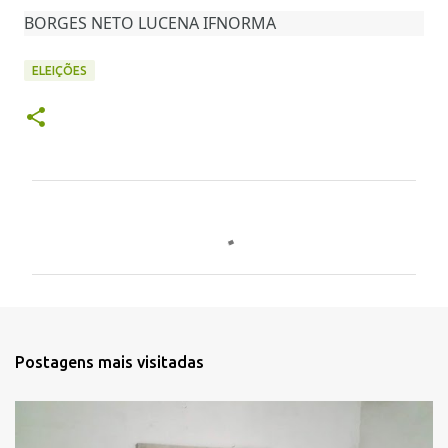
BORGES NETO LUCENA IFNORMA
ELEIÇÕES
C
o
m
e
n
t
Postagens mais visitadas
á
r
i