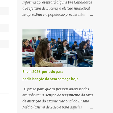
Informa apresentará alguns Pré Candidatos
à Prefeitura de Lucena, a eleição municipal
se aproxima e a população precisa estar
ciente dos pretensos a Cadeira do Poder
Executivo Municipal . Começam as
articulações e possíveis junções para manter
ou conquistar eleitorado. Confirmados até
agora como Pré candidatos Alex Monteiro,
Léo Bandeira Valcinete Araújo e Professor
Gerson Andrade há possibilidade de mais
nomes aparecer , ficaremos no aguardo para
trazer mais informações. A primeira
Enem 2026: período para
entrevista foi com o inimaginável Gerson
pedir isenção da taxa começa hoje
Andrade ,Professor da Rede Municipal
(efetivo), supervisor, Formado em Pedagogia
O prazo para que as pessoas interessadas
e Biomedicina pela UFPB. Leciona no Otto
em solicitar a isenção de pagamento da taxa
Illi, Gilberto Inácio, Ellinora Dornellas
de inscrição do Exame Nacional do Ensino
,Escola Américo Falcão. Gerson nos contou
Médio (Enem) de 2026 e para aqueles
que a idéia de disputar a prefeitura veio de