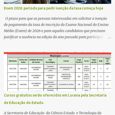
,Escola Américo Falcão. Gerson nos contou que a idéia de disputar
Enem 2026: período para pedir isenção da taxa começa hoje
a prefeitura veio de um sonho há 5 anos atrás, e também por
acreditar que o trabalho dos seus companheiros principalmente
O prazo para que as pessoas interessadas em solicitar a isenção
da zona rural deve ser mais valorizado e que eles serão a Fortalez...
de pagamento da taxa de inscrição do Exame Nacional do Ensino
Médio (Enem) de 2026 e para aqueles candidatos que precisam
justificar a ausência na edição do ano passado para participar
gratuitamente desta edição começa nesta segunda-feira (13) e se
estende até 24 de abril. Os interessados devem acessar o endereço
eletrônico da Página do Participante do Enem com o login único
da plataforma de serviços digitais do governo federal, o Gov.br.
Direito de solicitar a isenção O Inep prevê a gratuidade na
inscrição do exame para os seguintes casos: · matriculados no 3º
ano do ensino médio em escola pública, em 2026; LEIA MAIS
Usina Cultural tem fim de semana com literatura, música e evento
solidário Governo da Paraíba empossa 1000 novos professores e
Cursos gratuitos serão oferecidos em Lucena pela Secretaria
mais convocações devem ocorrer Volta às aulas 2026.1 da
de Educação do Estado.
Faculdade Três Marias marca início do semestre e matrículas
seguem abertas para novos alunos · es...
A Secretaria de Educação da Ciência Estado e Tecnologia da