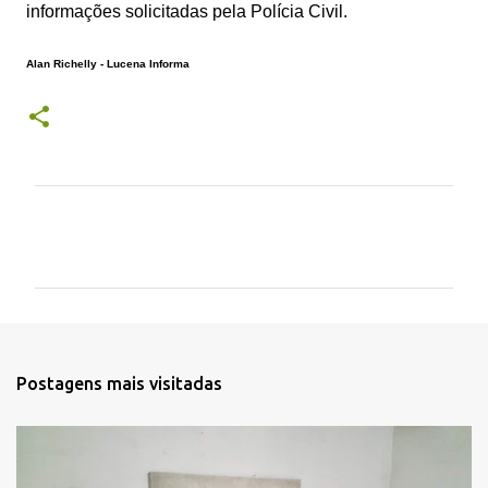
informações solicitadas pela Polícia Civil.
Alan Richelly - Lucena Informa
C
o
m
e
n
t
Postagens mais visitadas
á
r
i