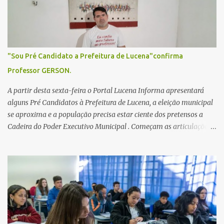
o
s
"Sou Pré Candidato a Prefeitura de Lucena"confirma
Professor GERSON.
A partir desta sexta-feira o Portal Lucena Informa apresentará
alguns Pré Candidatos à Prefeitura de Lucena, a eleição municipal
se aproxima e a população precisa estar ciente dos pretensos a
Cadeira do Poder Executivo Municipal . Começam as articulações e
possíveis junções para manter ou conquistar eleitorado.
Confirmados até agora como Pré candidatos Alex Monteiro, Léo
Bandeira Valcinete Araújo e Professor Gerson Andrade há
possibilidade de mais nomes aparecer , ficaremos no aguardo para
trazer mais informações. A primeira entrevista foi com o
inimaginável Gerson Andrade ,Professor da Rede Municipal
(efetivo), supervisor, Formado em Pedagogia e Biomedicina pela
UFPB. Leciona no Otto Illi, Gilberto Inácio, Ellinora Dornellas