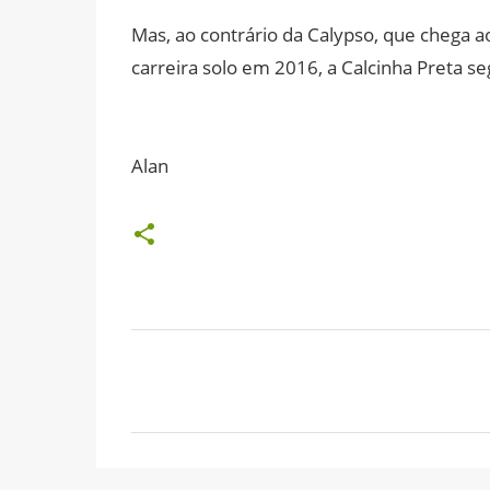
Mas, ao contrário da Calypso, que chega 
carreira solo em 2016, a Calcinha Preta s
Alan
C
o
m
e
n