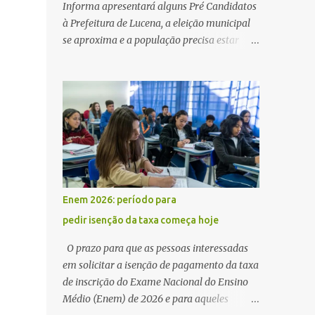
Informa apresentará alguns Pré Candidatos
à Prefeitura de Lucena, a eleição municipal
se aproxima e a população precisa estar
ciente dos pretensos a Cadeira do Poder
Executivo Municipal . Começam as
articulações e possíveis junções para manter
ou conquistar eleitorado. Confirmados até
agora como Pré candidatos Alex Monteiro,
Léo Bandeira Valcinete Araújo e Professor
Gerson Andrade há possibilidade de mais
nomes aparecer , ficaremos no aguardo para
trazer mais informações. A primeira
Enem 2026: período para
entrevista foi com o inimaginável Gerson
pedir isenção da taxa começa hoje
Andrade ,Professor da Rede Municipal
(efetivo), supervisor, Formado em Pedagogia
O prazo para que as pessoas interessadas
e Biomedicina pela UFPB. Leciona no Otto
em solicitar a isenção de pagamento da taxa
Illi, Gilberto Inácio, Ellinora Dornellas
de inscrição do Exame Nacional do Ensino
,Escola Américo Falcão. Gerson nos contou
Médio (Enem) de 2026 e para aqueles
que a idéia de disputar a prefeitura veio de