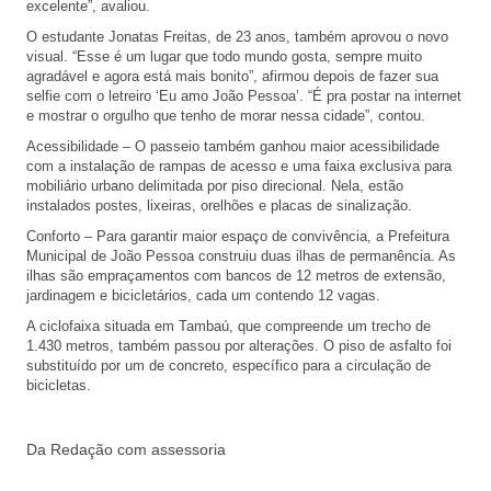
excelente”, avaliou.
O estudante Jonatas Freitas, de 23 anos, também aprovou o novo
visual. “Esse é um lugar que todo mundo gosta, sempre muito
agradável e agora está mais bonito”, afirmou depois de fazer sua
selfie com o letreiro ‘Eu amo João Pessoa’. “É pra postar na internet
e mostrar o orgulho que tenho de morar nessa cidade”, contou.
Acessibilidade – O passeio também ganhou maior acessibilidade
com a instalação de rampas de acesso e uma faixa exclusiva para
mobiliário urbano delimitada por piso direcional. Nela, estão
instalados postes, lixeiras, orelhões e placas de sinalização.
Conforto – Para garantir maior espaço de convivência, a Prefeitura
Municipal de João Pessoa construiu duas ilhas de permanência. As
ilhas são empraçamentos com bancos de 12 metros de extensão,
jardinagem e bicicletários, cada um contendo 12 vagas.
A ciclofaixa situada em Tambaú, que compreende um trecho de
1.430 metros, também passou por alterações. O piso de asfalto foi
substituído por um de concreto, específico para a circulação de
bicicletas.
Da Redação com assessoria