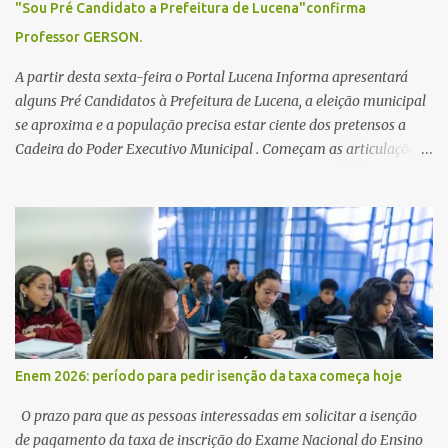
"Sou Pré Candidato a Prefeitura de Lucena"confirma
Professor GERSON.
A partir desta sexta-feira o Portal Lucena Informa apresentará
alguns Pré Candidatos à Prefeitura de Lucena, a eleição municipal
se aproxima e a população precisa estar ciente dos pretensos a
Cadeira do Poder Executivo Municipal . Começam as articulações e
possíveis junções para manter ou conquistar eleitorado.
Confirmados até agora como Pré candidatos Alex Monteiro, Léo
Bandeira Valcinete Araújo e Professor Gerson Andrade há
possibilidade de mais nomes aparecer , ficaremos no aguardo para
trazer mais informações. A primeira entrevista foi com o
inimaginável Gerson Andrade ,Professor da Rede Municipal
(efetivo), supervisor, Formado em Pedagogia e Biomedicina pela
UFPB. Leciona no Otto Illi, Gilberto Inácio, Ellinora Dornellas
,Escola Américo Falcão. Gerson nos contou que a idéia de disputar
Enem 2026: período para pedir isenção da taxa começa hoje
a prefeitura veio de um sonho há 5 anos atrás, e também por
acreditar que o trabalho dos seus companheiros principalmente
O prazo para que as pessoas interessadas em solicitar a isenção
da zona rural deve ser mais valorizado e que eles serão a Fortalez...
de pagamento da taxa de inscrição do Exame Nacional do Ensino