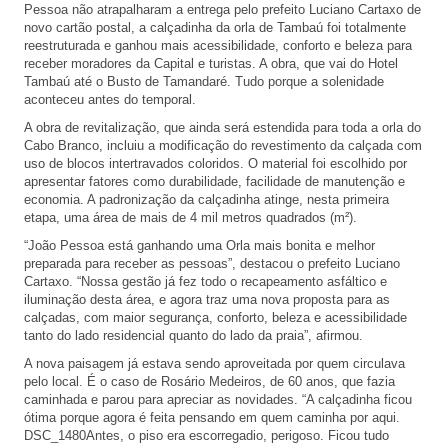
Pessoa não atrapalharam a entrega pelo prefeito Luciano Cartaxo de
novo cartão postal, a calçadinha da orla de Tambaú foi totalmente
reestruturada e ganhou mais acessibilidade, conforto e beleza para
receber moradores da Capital e turistas. A obra, que vai do Hotel
Tambaú até o Busto de Tamandaré. Tudo porque a solenidade
aconteceu antes do temporal.
A obra de revitalização, que ainda será estendida para toda a orla do
Cabo Branco, incluiu a modificação do revestimento da calçada com
uso de blocos intertravados coloridos. O material foi escolhido por
apresentar fatores como durabilidade, facilidade de manutenção e
economia. A padronização da calçadinha atinge, nesta primeira
etapa, uma área de mais de 4 mil metros quadrados (m²).
“João Pessoa está ganhando uma Orla mais bonita e melhor
preparada para receber as pessoas”, destacou o prefeito Luciano
Cartaxo. “Nossa gestão já fez todo o recapeamento asfáltico e
iluminação desta área, e agora traz uma nova proposta para as
calçadas, com maior segurança, conforto, beleza e acessibilidade
tanto do lado residencial quanto do lado da praia”, afirmou.
A nova paisagem já estava sendo aproveitada por quem circulava
pelo local. É o caso de Rosário Medeiros, de 60 anos, que fazia
caminhada e parou para apreciar as novidades. “A calçadinha ficou
ótima porque agora é feita pensando em quem caminha por aqui.
DSC_1480Antes, o piso era escorregadio, perigoso. Ficou tudo