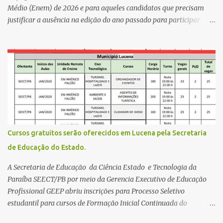
Médio (Enem) de 2026 e para aqueles candidatos que precisam
justificar a ausência na edição do ano passado para participar
gratuitamente desta edição começa nesta segunda-feira (13) e se
estende até 24 de abril. Os interessados devem acessar o endereço
eletrônico da Página do Participante do Enem com o login único
da plataforma de serviços digitais do governo federal, o Gov.br.
Direito de solicitar a isenção O Inep prevê a gratuidade na
inscrição do exame para os seguintes casos: · matriculados no 3º
ano do ensino médio em escola pública, em 2026; LEIA MAIS
Usina Cultural tem fim de semana com literatura, música e evento
solidário Governo da Paraíba empossa 1000 novos professores e
Cursos gratuitos serão oferecidos em Lucena pela Secretaria
mais convocações devem ocorrer Volta às aulas 2026.1 da
de Educação do Estado.
Faculdade Três Marias marca início do semestre e matrículas
seguem abertas para novos alunos · es...
A Secretaria de Educação da Ciência Estado e Tecnologia da
Paraíba SEECT/PB por meio da Gerencia Executivo de Educação
Profissional GEEP abriu inscrições para Processo Seletivo
estudantil para cursos de Formação Inicial Continuada do
Programa ParaíbaTEC. Os cursos oferecidos são de