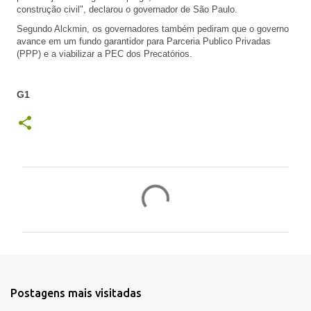
construção civil", declarou o governador de São Paulo.
Segundo Alckmin, os governadores também pediram que o governo
avance em um fundo garantidor para Parceria Publico Privadas
(PPP) e a viabilizar a PEC dos Precatórios.
G1
C
o
m
e
n
t
Postagens mais visitadas
á