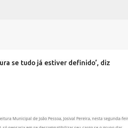
Pular para o conteúdo principal
ura se tudo já estiver definido’, diz
eitura Municipal de João Pessoa, Josival Pereira, nesta segunda-fei
D), só pensaria em se descompatibilizar seu cargo se o grupo das