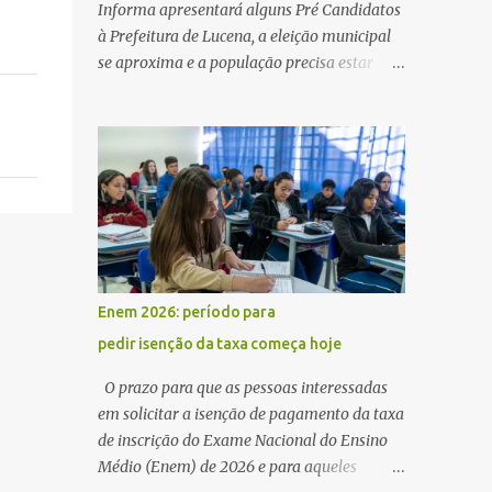
Informa apresentará alguns Pré Candidatos
à Prefeitura de Lucena, a eleição municipal
se aproxima e a população precisa estar
ciente dos pretensos a Cadeira do Poder
Executivo Municipal . Começam as
articulações e possíveis junções para manter
ou conquistar eleitorado. Confirmados até
agora como Pré candidatos Alex Monteiro,
Léo Bandeira Valcinete Araújo e Professor
Gerson Andrade há possibilidade de mais
nomes aparecer , ficaremos no aguardo para
trazer mais informações. A primeira
Enem 2026: período para
entrevista foi com o inimaginável Gerson
pedir isenção da taxa começa hoje
Andrade ,Professor da Rede Municipal
(efetivo), supervisor, Formado em Pedagogia
O prazo para que as pessoas interessadas
e Biomedicina pela UFPB. Leciona no Otto
em solicitar a isenção de pagamento da taxa
Illi, Gilberto Inácio, Ellinora Dornellas
de inscrição do Exame Nacional do Ensino
,Escola Américo Falcão. Gerson nos contou
Médio (Enem) de 2026 e para aqueles
que a idéia de disputar a prefeitura veio de