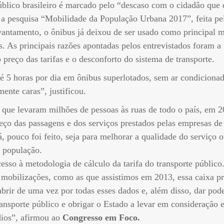
úblico brasileiro é marcado pelo “descaso com o cidadão que 
 a pesquisa “Mobilidade da População Urbana 2017”, feita pe
ntamento, o ônibus já deixou de ser usado como principal m
. As principais razões apontadas pelos entrevistados foram a 
o preço das tarifas e o desconforto do sistema de transporte.
é 5 horas por dia em ônibus superlotados, sem ar condicionad
nte caras”, justificou.
que levaram milhões de pessoas às ruas de todo o país, em 2
ço das passagens e dos serviços prestados pelas empresas de
á, pouco foi feito, seja para melhorar a qualidade do serviço 
a população.
cesso à metodologia de cálculo da tarifa do transporte público
mobilizações, como as que assistimos em 2013, essa caixa pr
 abrir de uma vez por todas esses dados e, além disso, dar pod
ransporte público e obrigar o Estado a levar em consideração 
dios”, afirmou ao
Congresso em Foco.