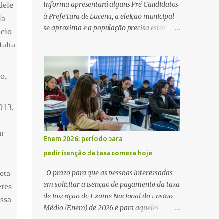
dele
Informa apresentará alguns Pré Candidatos
à Prefeitura de Lucena, a eleição municipal
la
se aproxima e a população precisa estar
eio
ciente dos pretensos a Cadeira do Poder
falta
Executivo Municipal . Começam as
articulações e possíveis junções para manter
ou conquistar eleitorado. Confirmados até
o,
agora como Pré candidatos Alex Monteiro,
Léo Bandeira Valcinete Araújo e Professor
013,
Gerson Andrade há possibilidade de mais
nomes aparecer , ficaremos no aguardo para
ou
trazer mais informações. A primeira
Enem 2026: período para
entrevista foi com o inimaginável Gerson
pedir isenção da taxa começa hoje
Andrade ,Professor da Rede Municipal
.
(efetivo), supervisor, Formado em Pedagogia
eta
O prazo para que as pessoas interessadas
e Biomedicina pela UFPB. Leciona no Otto
em solicitar a isenção de pagamento da taxa
eres
Illi, Gilberto Inácio, Ellinora Dornellas
de inscrição do Exame Nacional do Ensino
essa
,Escola Américo Falcão. Gerson nos contou
Médio (Enem) de 2026 e para aqueles
que a idéia de disputar a prefeitura veio de