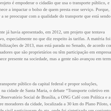
projeto é empoderar o cidadão que usa o transporte público, e
ece a impactar o bolso de quem presta esse serviço. Porque, 
 a se preocupar com a qualidade do transporte que está sendo
nte já havia apresentado, em 2012, um projeto que tentava
vo, especialmente no que diz respeito às tarifas. A matéria foi
ilizações de 2013, mas está parada no Senado, de acordo c
enadores que são proprietários ou têm participação em empresa
nece presente na sociedade, mas a gente não avançou em term
ansporte público da capital federal e propor soluções,
na cidade de Santa Maria, o debate “Transporte coletivo em
Observatório Social de Brasília, a ONG Café com Política e a
 moradores da cidade, localizada a 30 km do Plano Piloto, 
de civil participaram do ato, onde foi sintetizado um conjunto