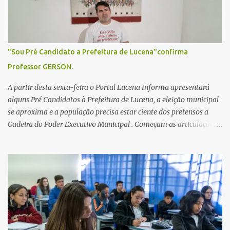
"Sou Pré Candidato a Prefeitura de Lucena"confirma
Professor GERSON.
A partir desta sexta-feira o Portal Lucena Informa apresentará
alguns Pré Candidatos à Prefeitura de Lucena, a eleição municipal
se aproxima e a população precisa estar ciente dos pretensos a
Cadeira do Poder Executivo Municipal . Começam as articulações e
possíveis junções para manter ou conquistar eleitorado.
Confirmados até agora como Pré candidatos Alex Monteiro, Léo
Bandeira Valcinete Araújo e Professor Gerson Andrade há
possibilidade de mais nomes aparecer , ficaremos no aguardo para
trazer mais informações. A primeira entrevista foi com o
inimaginável Gerson Andrade ,Professor da Rede Municipal
(efetivo), supervisor, Formado em Pedagogia e Biomedicina pela
UFPB. Leciona no Otto Illi, Gilberto Inácio, Ellinora Dornellas