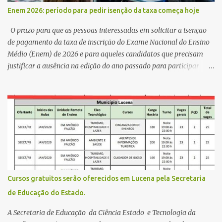
,Escola Américo Falcão. Gerson nos contou que a idéia de disputar
Enem 2026: período para pedir isenção da taxa começa hoje
a prefeitura veio de um sonho há 5 anos atrás, e também por
acreditar que o trabalho dos seus companheiros principalmente
O prazo para que as pessoas interessadas em solicitar a isenção
da zona rural deve ser mais valorizado e que eles serão a Fortalez...
de pagamento da taxa de inscrição do Exame Nacional do Ensino
Médio (Enem) de 2026 e para aqueles candidatos que precisam
justificar a ausência na edição do ano passado para participar
gratuitamente desta edição começa nesta segunda-feira (13) e se
estende até 24 de abril. Os interessados devem acessar o endereço
eletrônico da Página do Participante do Enem com o login único
da plataforma de serviços digitais do governo federal, o Gov.br.
Direito de solicitar a isenção O Inep prevê a gratuidade na
inscrição do exame para os seguintes casos: · matriculados no 3º
ano do ensino médio em escola pública, em 2026; LEIA MAIS
Usina Cultural tem fim de semana com literatura, música e evento
solidário Governo da Paraíba empossa 1000 novos professores e
Cursos gratuitos serão oferecidos em Lucena pela Secretaria
mais convocações devem ocorrer Volta às aulas 2026.1 da
de Educação do Estado.
Faculdade Três Marias marca início do semestre e matrículas
seguem abertas para novos alunos · es...
A Secretaria de Educação da Ciência Estado e Tecnologia da