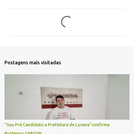
C
o
m
e
n
t
Postagens mais visitadas
á
r
i
o
s
"Sou Pré Candidato a Prefeitura de Lucena"confirma
Professor GERSON.