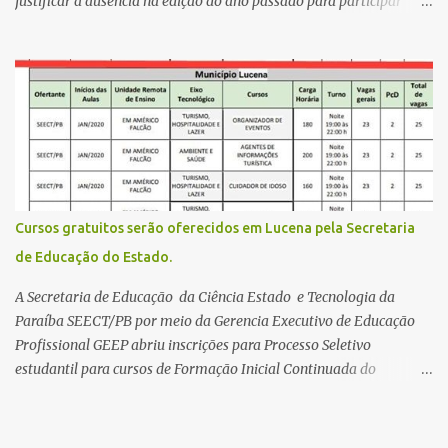
justificar a ausência na edição do ano passado para participar
gratuitamente desta edição começa nesta segunda-feira (13) e se
estende até 24 de abril. Os interessados devem acessar o endereço
eletrônico da Página do Participante do Enem com o login único
da plataforma de serviços digitais do governo federal, o Gov.br.
Direito de solicitar a isenção O Inep prevê a gratuidade na
inscrição do exame para os seguintes casos: · matriculados no 3º
ano do ensino médio em escola pública, em 2026; LEIA MAIS
Usina Cultural tem fim de semana com literatura, música e evento
solidário Governo da Paraíba empossa 1000 novos professores e
Cursos gratuitos serão oferecidos em Lucena pela Secretaria
mais convocações devem ocorrer Volta às aulas 2026.1 da
de Educação do Estado.
Faculdade Três Marias marca início do semestre e matrículas
seguem abertas para novos alunos · es...
A Secretaria de Educação da Ciência Estado e Tecnologia da
Paraíba SEECT/PB por meio da Gerencia Executivo de Educação
Profissional GEEP abriu inscrições para Processo Seletivo
estudantil para cursos de Formação Inicial Continuada do
Programa ParaíbaTEC. Os cursos oferecidos são de
qualificação profissional na modalidade presencial. As
inscrições serão gratuitas e estarão abertas de 04 a 30 de