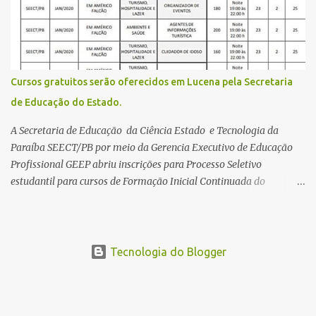
Direito de solicitar a isenção O Inep prevê a gratuidade na
inscrição do exame para os seguintes casos: · matriculados no 3º
ano do ensino médio em escola pública, em 2026; LEIA MAIS
Usina Cultural tem fim de semana com literatura, música e evento
solidário Governo da Paraíba empossa 1000 novos professores e
Cursos gratuitos serão oferecidos em Lucena pela Secretaria
mais convocações devem ocorrer Volta às aulas 2026.1 da
de Educação do Estado.
Faculdade Três Marias marca início do semestre e matrículas
seguem abertas para novos alunos · es...
A Secretaria de Educação da Ciência Estado e Tecnologia da
Paraíba SEECT/PB por meio da Gerencia Executivo de Educação
Profissional GEEP abriu inscrições para Processo Seletivo
estudantil para cursos de Formação Inicial Continuada do
Programa ParaíbaTEC. Os cursos oferecidos são de
qualificação profissional na modalidade presencial. As
inscrições serão gratuitas e estarão abertas de 04 a 30 de
novembro pelo site www.paraibatec.pb.gov.br . Em Lucena serão
Tecnologia do Blogger
ofertados cursos de Organizador de Eventos,Agente de
Informações Turísticas, Cuidador de Idosos e Garçom, as aulas
serão a noite na Escola Américo Falcão. Borges Neto Lucena