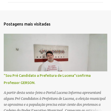
m
e
n
t
Postagens mais visitadas
á
r
i
o
s
"Sou Pré Candidato a Prefeitura de Lucena"confirma
Professor GERSON.
A partir desta sexta-feira o Portal Lucena Informa apresentará
alguns Pré Candidatos à Prefeitura de Lucena, a eleição municipal
se aproxima e a população precisa estar ciente dos pretensos a
Cadeira do Poder Executivo Municipal . Começam as articulações e