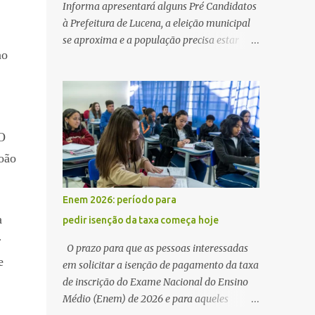
Informa apresentará alguns Pré Candidatos
à Prefeitura de Lucena, a eleição municipal
se aproxima e a população precisa estar
no
ciente dos pretensos a Cadeira do Poder
Executivo Municipal . Começam as
articulações e possíveis junções para manter
ou conquistar eleitorado. Confirmados até
agora como Pré candidatos Alex Monteiro,
 O
Léo Bandeira Valcinete Araújo e Professor
João
Gerson Andrade há possibilidade de mais
nomes aparecer , ficaremos no aguardo para
trazer mais informações. A primeira
Enem 2026: período para
entrevista foi com o inimaginável Gerson
a
pedir isenção da taxa começa hoje
Andrade ,Professor da Rede Municipal
r
(efetivo), supervisor, Formado em Pedagogia
O prazo para que as pessoas interessadas
e Biomedicina pela UFPB. Leciona no Otto
e
em solicitar a isenção de pagamento da taxa
Illi, Gilberto Inácio, Ellinora Dornellas
de inscrição do Exame Nacional do Ensino
,Escola Américo Falcão. Gerson nos contou
Médio (Enem) de 2026 e para aqueles
que a idéia de disputar a prefeitura veio de