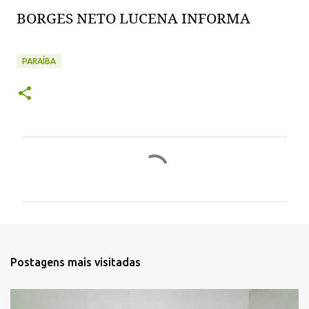
BORGES NETO LUCENA INFORMA
PARAÍBA
C
o
m
e
n
t
Postagens mais visitadas
á
r