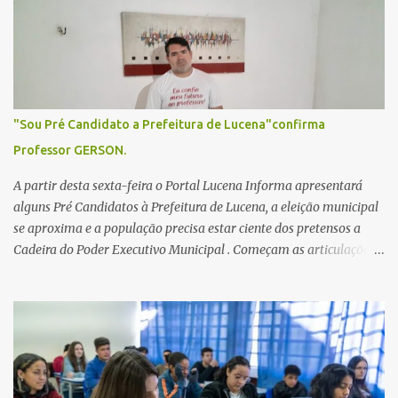
i
o
s
"Sou Pré Candidato a Prefeitura de Lucena"confirma
Professor GERSON.
A partir desta sexta-feira o Portal Lucena Informa apresentará
alguns Pré Candidatos à Prefeitura de Lucena, a eleição municipal
se aproxima e a população precisa estar ciente dos pretensos a
Cadeira do Poder Executivo Municipal . Começam as articulações e
possíveis junções para manter ou conquistar eleitorado.
Confirmados até agora como Pré candidatos Alex Monteiro, Léo
Bandeira Valcinete Araújo e Professor Gerson Andrade há
possibilidade de mais nomes aparecer , ficaremos no aguardo para
trazer mais informações. A primeira entrevista foi com o
inimaginável Gerson Andrade ,Professor da Rede Municipal