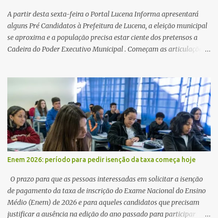
A partir desta sexta-feira o Portal Lucena Informa apresentará
alguns Pré Candidatos à Prefeitura de Lucena, a eleição municipal
se aproxima e a população precisa estar ciente dos pretensos a
Cadeira do Poder Executivo Municipal . Começam as articulações e
possíveis junções para manter ou conquistar eleitorado.
Confirmados até agora como Pré candidatos Alex Monteiro, Léo
Bandeira Valcinete Araújo e Professor Gerson Andrade há
possibilidade de mais nomes aparecer , ficaremos no aguardo para
trazer mais informações. A primeira entrevista foi com o
inimaginável Gerson Andrade ,Professor da Rede Municipal
(efetivo), supervisor, Formado em Pedagogia e Biomedicina pela
UFPB. Leciona no Otto Illi, Gilberto Inácio, Ellinora Dornellas
,Escola Américo Falcão. Gerson nos contou que a idéia de disputar
Enem 2026: período para pedir isenção da taxa começa hoje
a prefeitura veio de um sonho há 5 anos atrás, e também por
acreditar que o trabalho dos seus companheiros principalmente
O prazo para que as pessoas interessadas em solicitar a isenção
da zona rural deve ser mais valorizado e que eles serão a Fortalez...
de pagamento da taxa de inscrição do Exame Nacional do Ensino
Médio (Enem) de 2026 e para aqueles candidatos que precisam
justificar a ausência na edição do ano passado para participar