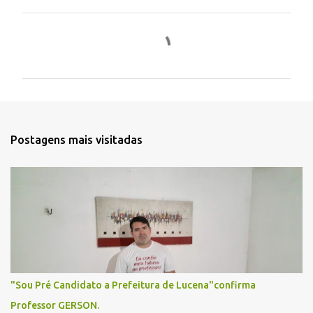
C
o
m
e
n
t
Postagens mais visitadas
á
r
i
o
s
"Sou Pré Candidato a Prefeitura de Lucena"confirma
Professor GERSON.