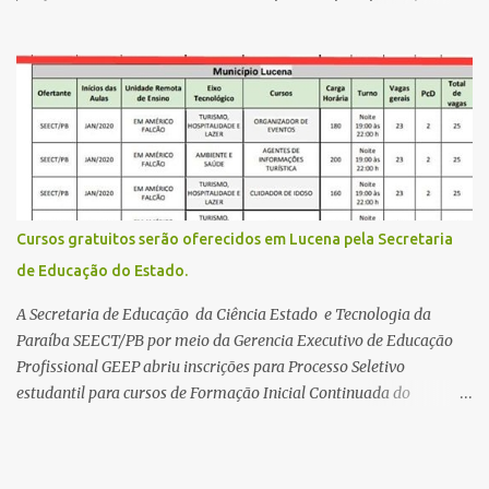
gratuitamente desta edição começa nesta segunda-feira (13) e se
estende até 24 de abril. Os interessados devem acessar o endereço
eletrônico da Página do Participante do Enem com o login único
da plataforma de serviços digitais do governo federal, o Gov.br.
Direito de solicitar a isenção O Inep prevê a gratuidade na
inscrição do exame para os seguintes casos: · matriculados no 3º
ano do ensino médio em escola pública, em 2026; LEIA MAIS
Usina Cultural tem fim de semana com literatura, música e evento
solidário Governo da Paraíba empossa 1000 novos professores e
Cursos gratuitos serão oferecidos em Lucena pela Secretaria
mais convocações devem ocorrer Volta às aulas 2026.1 da
de Educação do Estado.
Faculdade Três Marias marca início do semestre e matrículas
seguem abertas para novos alunos · es...
A Secretaria de Educação da Ciência Estado e Tecnologia da
Paraíba SEECT/PB por meio da Gerencia Executivo de Educação
Profissional GEEP abriu inscrições para Processo Seletivo
estudantil para cursos de Formação Inicial Continuada do
Programa ParaíbaTEC. Os cursos oferecidos são de
qualificação profissional na modalidade presencial. As
inscrições serão gratuitas e estarão abertas de 04 a 30 de