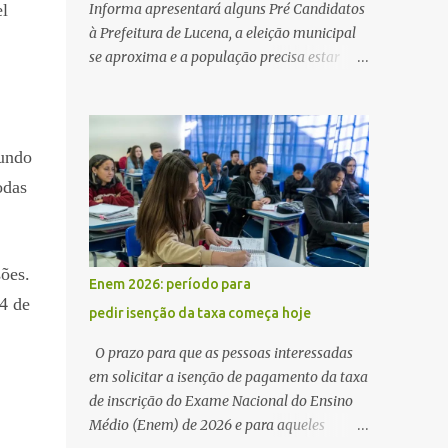
el
Informa apresentará alguns Pré Candidatos
à Prefeitura de Lucena, a eleição municipal
se aproxima e a população precisa estar
ciente dos pretensos a Cadeira do Poder
Executivo Municipal . Começam as
articulações e possíveis junções para manter
ou conquistar eleitorado. Confirmados até
gundo
agora como Pré candidatos Alex Monteiro,
odas
Léo Bandeira Valcinete Araújo e Professor
Gerson Andrade há possibilidade de mais
nomes aparecer , ficaremos no aguardo para
ões.
trazer mais informações. A primeira
Enem 2026: período para
entrevista foi com o inimaginável Gerson
4 de
pedir isenção da taxa começa hoje
Andrade ,Professor da Rede Municipal
(efetivo), supervisor, Formado em Pedagogia
O prazo para que as pessoas interessadas
e Biomedicina pela UFPB. Leciona no Otto
em solicitar a isenção de pagamento da taxa
Illi, Gilberto Inácio, Ellinora Dornellas
de inscrição do Exame Nacional do Ensino
,Escola Américo Falcão. Gerson nos contou
Médio (Enem) de 2026 e para aqueles
que a idéia de disputar a prefeitura veio de