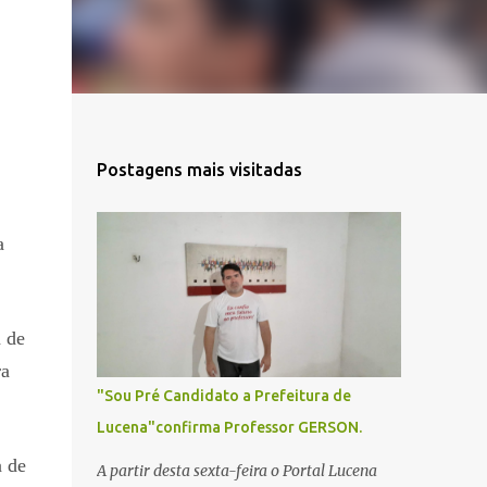
Postagens mais visitadas
a
a de
ra
"Sou Pré Candidato a Prefeitura de
Lucena"confirma Professor GERSON.
a de
A partir desta sexta-feira o Portal Lucena