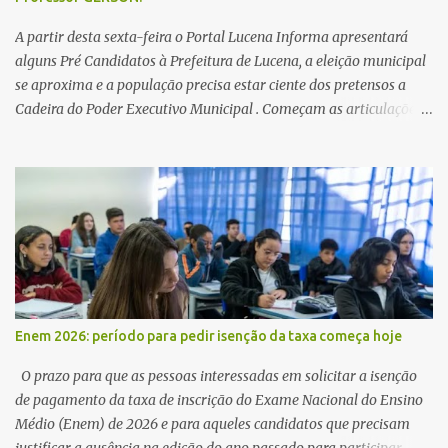
A partir desta sexta-feira o Portal Lucena Informa apresentará
alguns Pré Candidatos à Prefeitura de Lucena, a eleição municipal
se aproxima e a população precisa estar ciente dos pretensos a
Cadeira do Poder Executivo Municipal . Começam as articulações e
possíveis junções para manter ou conquistar eleitorado.
Confirmados até agora como Pré candidatos Alex Monteiro, Léo
Bandeira Valcinete Araújo e Professor Gerson Andrade há
possibilidade de mais nomes aparecer , ficaremos no aguardo para
trazer mais informações. A primeira entrevista foi com o
inimaginável Gerson Andrade ,Professor da Rede Municipal
(efetivo), supervisor, Formado em Pedagogia e Biomedicina pela
UFPB. Leciona no Otto Illi, Gilberto Inácio, Ellinora Dornellas
,Escola Américo Falcão. Gerson nos contou que a idéia de disputar
Enem 2026: período para pedir isenção da taxa começa hoje
a prefeitura veio de um sonho há 5 anos atrás, e também por
acreditar que o trabalho dos seus companheiros principalmente
O prazo para que as pessoas interessadas em solicitar a isenção
da zona rural deve ser mais valorizado e que eles serão a Fortalez...
de pagamento da taxa de inscrição do Exame Nacional do Ensino
Médio (Enem) de 2026 e para aqueles candidatos que precisam