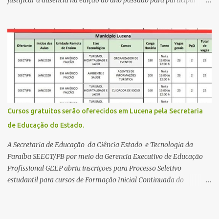
justificar a ausência na edição do ano passado para participar
gratuitamente desta edição começa nesta segunda-feira (13) e se
estende até 24 de abril. Os interessados devem acessar o endereço
eletrônico da Página do Participante do Enem com o login único
da plataforma de serviços digitais do governo federal, o Gov.br.
Direito de solicitar a isenção O Inep prevê a gratuidade na
inscrição do exame para os seguintes casos: · matriculados no 3º
ano do ensino médio em escola pública, em 2026; LEIA MAIS
Usina Cultural tem fim de semana com literatura, música e evento
solidário Governo da Paraíba empossa 1000 novos professores e
Cursos gratuitos serão oferecidos em Lucena pela Secretaria
mais convocações devem ocorrer Volta às aulas 2026.1 da
de Educação do Estado.
Faculdade Três Marias marca início do semestre e matrículas
seguem abertas para novos alunos · es...
A Secretaria de Educação da Ciência Estado e Tecnologia da
Paraíba SEECT/PB por meio da Gerencia Executivo de Educação
Profissional GEEP abriu inscrições para Processo Seletivo
estudantil para cursos de Formação Inicial Continuada do
Programa ParaíbaTEC. Os cursos oferecidos são de
qualificação profissional na modalidade presencial. As
inscrições serão gratuitas e estarão abertas de 04 a 30 de