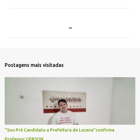
C
o
m
e
n
t
Postagens mais visitadas
á
r
i
o
s
"Sou Pré Candidato a Prefeitura de Lucena"confirma
Professor GERSON.