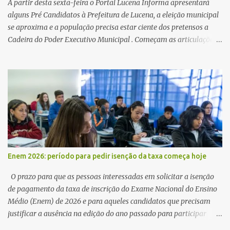
A partir desta sexta-feira o Portal Lucena Informa apresentará
alguns Pré Candidatos à Prefeitura de Lucena, a eleição municipal
se aproxima e a população precisa estar ciente dos pretensos a
Cadeira do Poder Executivo Municipal . Começam as articulações e
possíveis junções para manter ou conquistar eleitorado.
Confirmados até agora como Pré candidatos Alex Monteiro, Léo
Bandeira Valcinete Araújo e Professor Gerson Andrade há
possibilidade de mais nomes aparecer , ficaremos no aguardo para
trazer mais informações. A primeira entrevista foi com o
inimaginável Gerson Andrade ,Professor da Rede Municipal
(efetivo), supervisor, Formado em Pedagogia e Biomedicina pela
UFPB. Leciona no Otto Illi, Gilberto Inácio, Ellinora Dornellas
,Escola Américo Falcão. Gerson nos contou que a idéia de disputar
Enem 2026: período para pedir isenção da taxa começa hoje
a prefeitura veio de um sonho há 5 anos atrás, e também por
acreditar que o trabalho dos seus companheiros principalmente
O prazo para que as pessoas interessadas em solicitar a isenção
da zona rural deve ser mais valorizado e que eles serão a Fortalez...
de pagamento da taxa de inscrição do Exame Nacional do Ensino
Médio (Enem) de 2026 e para aqueles candidatos que precisam
justificar a ausência na edição do ano passado para participar
gratuitamente desta edição começa nesta segunda-feira (13) e se