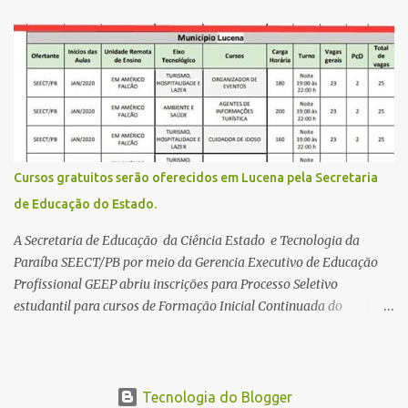
estende até 24 de abril. Os interessados devem acessar o endereço
eletrônico da Página do Participante do Enem com o login único
da plataforma de serviços digitais do governo federal, o Gov.br.
Direito de solicitar a isenção O Inep prevê a gratuidade na
inscrição do exame para os seguintes casos: · matriculados no 3º
ano do ensino médio em escola pública, em 2026; LEIA MAIS
Usina Cultural tem fim de semana com literatura, música e evento
solidário Governo da Paraíba empossa 1000 novos professores e
Cursos gratuitos serão oferecidos em Lucena pela Secretaria
mais convocações devem ocorrer Volta às aulas 2026.1 da
de Educação do Estado.
Faculdade Três Marias marca início do semestre e matrículas
seguem abertas para novos alunos · es...
A Secretaria de Educação da Ciência Estado e Tecnologia da
Paraíba SEECT/PB por meio da Gerencia Executivo de Educação
Profissional GEEP abriu inscrições para Processo Seletivo
estudantil para cursos de Formação Inicial Continuada do
Programa ParaíbaTEC. Os cursos oferecidos são de
qualificação profissional na modalidade presencial. As
inscrições serão gratuitas e estarão abertas de 04 a 30 de
novembro pelo site www.paraibatec.pb.gov.br . Em Lucena serão
Tecnologia do Blogger