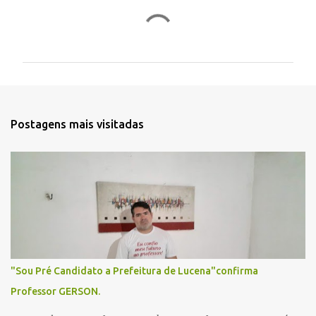
C
o
m
e
n
t
Postagens mais visitadas
á
r
i
o
s
"Sou Pré Candidato a Prefeitura de Lucena"confirma
Professor GERSON.