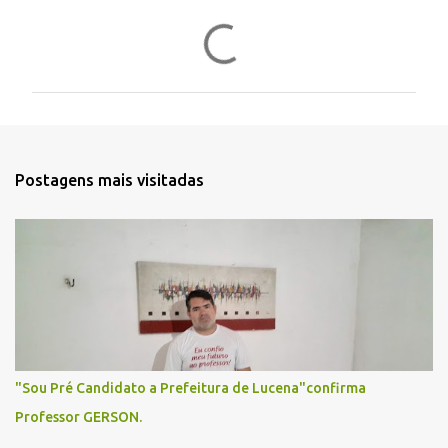
C
o
m
e
n
t
Postagens mais visitadas
á
r
i
o
s
"Sou Pré Candidato a Prefeitura de Lucena"confirma
Professor GERSON.