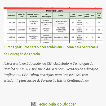
estende até 24 de abril. Os interessados devem acessar o endereço
eletrônico da Página do Participante do Enem com o login único
da plataforma de serviços digitais do governo federal, o Gov.br.
Direito de solicitar a isenção O Inep prevê a gratuidade na
inscrição do exame para os seguintes casos: · matriculados no 3º
ano do ensino médio em escola pública, em 2026; LEIA MAIS
Usina Cultural tem fim de semana com literatura, música e evento
solidário Governo da Paraíba empossa 1000 novos professores e
Cursos gratuitos serão oferecidos em Lucena pela Secretaria
mais convocações devem ocorrer Volta às aulas 2026.1 da
de Educação do Estado.
Faculdade Três Marias marca início do semestre e matrículas
seguem abertas para novos alunos · es...
A Secretaria de Educação da Ciência Estado e Tecnologia da
Paraíba SEECT/PB por meio da Gerencia Executivo de Educação
Profissional GEEP abriu inscrições para Processo Seletivo
estudantil para cursos de Formação Inicial Continuada do
Programa ParaíbaTEC. Os cursos oferecidos são de
qualificação profissional na modalidade presencial. As
inscrições serão gratuitas e estarão abertas de 04 a 30 de
novembro pelo site www.paraibatec.pb.gov.br . Em Lucena serão
Tecnologia do Blogger