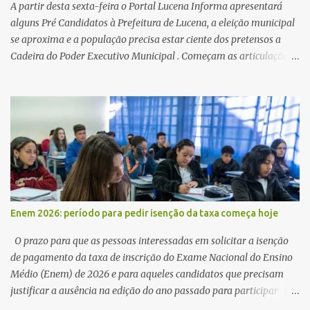
A partir desta sexta-feira o Portal Lucena Informa apresentará
alguns Pré Candidatos à Prefeitura de Lucena, a eleição municipal
se aproxima e a população precisa estar ciente dos pretensos a
Cadeira do Poder Executivo Municipal . Começam as articulações e
possíveis junções para manter ou conquistar eleitorado.
Confirmados até agora como Pré candidatos Alex Monteiro, Léo
Bandeira Valcinete Araújo e Professor Gerson Andrade há
possibilidade de mais nomes aparecer , ficaremos no aguardo para
trazer mais informações. A primeira entrevista foi com o
inimaginável Gerson Andrade ,Professor da Rede Municipal
(efetivo), supervisor, Formado em Pedagogia e Biomedicina pela
UFPB. Leciona no Otto Illi, Gilberto Inácio, Ellinora Dornellas
,Escola Américo Falcão. Gerson nos contou que a idéia de disputar
Enem 2026: período para pedir isenção da taxa começa hoje
a prefeitura veio de um sonho há 5 anos atrás, e também por
acreditar que o trabalho dos seus companheiros principalmente
O prazo para que as pessoas interessadas em solicitar a isenção
da zona rural deve ser mais valorizado e que eles serão a Fortalez...
de pagamento da taxa de inscrição do Exame Nacional do Ensino
Médio (Enem) de 2026 e para aqueles candidatos que precisam
justificar a ausência na edição do ano passado para participar
gratuitamente desta edição começa nesta segunda-feira (13) e se