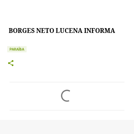
BORGES NETO LUCENA INFORMA
PARAÍBA
C
o
m
e
n
t