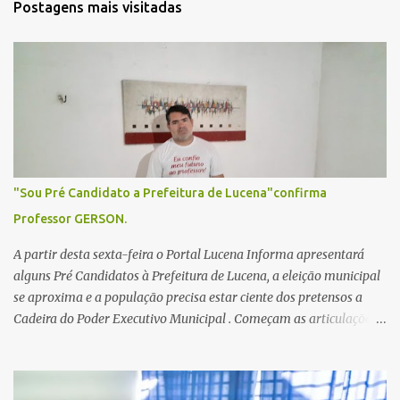
Postagens mais visitadas
á
r
i
o
s
"Sou Pré Candidato a Prefeitura de Lucena"confirma
Professor GERSON.
A partir desta sexta-feira o Portal Lucena Informa apresentará
alguns Pré Candidatos à Prefeitura de Lucena, a eleição municipal
se aproxima e a população precisa estar ciente dos pretensos a
Cadeira do Poder Executivo Municipal . Começam as articulações e
possíveis junções para manter ou conquistar eleitorado.
Confirmados até agora como Pré candidatos Alex Monteiro, Léo
Bandeira Valcinete Araújo e Professor Gerson Andrade há