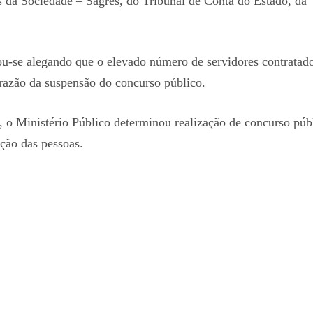
da Sociedade – Sagres, do Tribunal de Conta do Estado, da
tou-se alegando que o elevado número de servidores contratad
 razão da suspensão do concurso público.
o Ministério Público determinou realização de concurso púb
ação das pessoas.