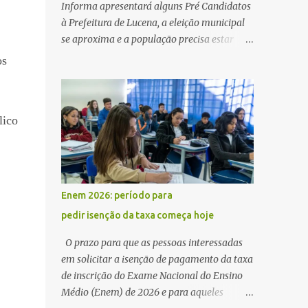
Informa apresentará alguns Pré Candidatos
à Prefeitura de Lucena, a eleição municipal
se aproxima e a população precisa estar
ciente dos pretensos a Cadeira do Poder
os
Executivo Municipal . Começam as
articulações e possíveis junções para manter
ou conquistar eleitorado. Confirmados até
lico
agora como Pré candidatos Alex Monteiro,
Léo Bandeira Valcinete Araújo e Professor
Gerson Andrade há possibilidade de mais
nomes aparecer , ficaremos no aguardo para
trazer mais informações. A primeira
Enem 2026: período para
entrevista foi com o inimaginável Gerson
pedir isenção da taxa começa hoje
Andrade ,Professor da Rede Municipal
(efetivo), supervisor, Formado em Pedagogia
O prazo para que as pessoas interessadas
e Biomedicina pela UFPB. Leciona no Otto
em solicitar a isenção de pagamento da taxa
Illi, Gilberto Inácio, Ellinora Dornellas
de inscrição do Exame Nacional do Ensino
,Escola Américo Falcão. Gerson nos contou
Médio (Enem) de 2026 e para aqueles
que a idéia de disputar a prefeitura veio de