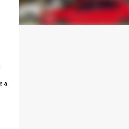
a
e a