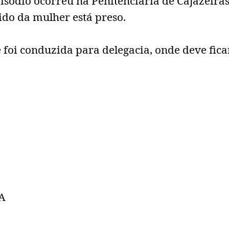
isódio ocorreu na Penitenciária de Cajazeiras
do da mulher está preso.
 foi conduzida para delegacia, onde deve fica
A