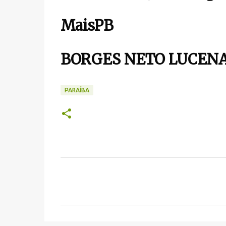
MaisPB
BORGES NETO LUCEN
PARAÍBA
C
o
m
e