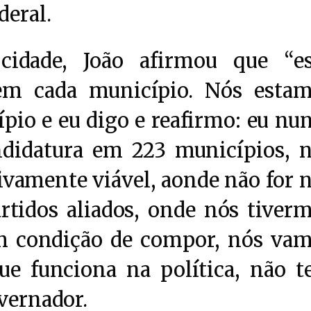
deral.
cidade, João afirmou que “e
 em cada município. Nós esta
pio e eu digo e reafirmo: eu nu
ndidatura em 223 municípios, 
ivamente viável, aonde não for 
idos aliados, onde nós tiver
em condição de compor, nós va
que funciona na política, não 
overnador.