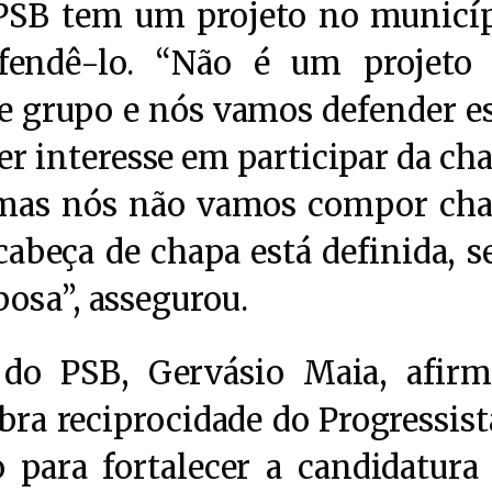
 PSB tem um projeto no municí
fendê-lo. “Não é um projeto
de grupo e nós vamos defender e
ver interesse em participar da ch
 mas nós não vamos compor ch
abeça de chapa está definida, s
osa”, assegurou.
 do PSB, Gervásio Maia, afir
ra reciprocidade do Progressist
 para fortalecer a candidatura