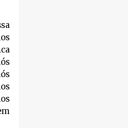
seguem abertas para novos alunos · es...
qualificação profissional na modalidade
presencial. As inscrições serão gratuitas e
estarão abertas de 04 a 30 de novembro
ssa
pelo site www.paraibatec.pb.gov.br . Em
Lucena serão ofertados cursos de
mos
Organizador de Eventos,Agente de
nca
Informações Turísticas, Cuidador de Idosos
e Garçom, as aulas serão a noite na Escola
nós
Américo Falcão. Borges Neto Lucena
Informa
nós
mos
mos
tem