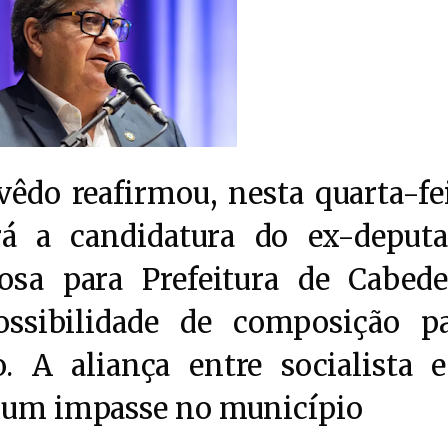
êdo reafirmou, nesta quarta-fe
rá a candidatura do ex-deput
osa para Prefeitura de Cabede
ossibilidade de composição p
o. A aliança entre socialista 
r um impasse no município