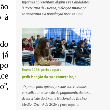
Informa apresentará alguns Pré Candidatos
oão
à Prefeitura de Lucena, a eleição municipal
se aproxima e a população precisa estar
o à
ciente dos pretensos a Cadeira do Poder
Executivo Municipal . Começam as
articulações e possíveis junções para manter
ou conquistar eleitorado. Confirmados até
rdo
agora como Pré candidatos Alex Monteiro,
Léo Bandeira Valcinete Araújo e Professor
 já
Gerson Andrade há possibilidade de mais
nomes aparecer , ficaremos no aguardo para
upo
trazer mais informações. A primeira
Enem 2026: período para
entrevista foi com o inimaginável Gerson
ice
pedir isenção da taxa começa hoje
Andrade ,Professor da Rede Municipal
o”,
(efetivo), supervisor, Formado em Pedagogia
O prazo para que as pessoas interessadas
e Biomedicina pela UFPB. Leciona no Otto
em solicitar a isenção de pagamento da taxa
Illi, Gilberto Inácio, Ellinora Dornellas
de inscrição do Exame Nacional do Ensino
,Escola Américo Falcão. Gerson nos contou
Médio (Enem) de 2026 e para aqueles
que a idéia de disputar a prefeitura veio de