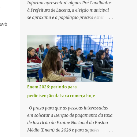
Informa apresentará alguns Pré Candidatos
.
à Prefeitura de Lucena, a eleição municipal
se aproxima e a população precisa estar
 avó
ciente dos pretensos a Cadeira do Poder
Executivo Municipal . Começam as
articulações e possíveis junções para manter
ou conquistar eleitorado. Confirmados até
agora como Pré candidatos Alex Monteiro,
Léo Bandeira Valcinete Araújo e Professor
Gerson Andrade há possibilidade de mais
nomes aparecer , ficaremos no aguardo para
trazer mais informações. A primeira
Enem 2026: período para
entrevista foi com o inimaginável Gerson
pedir isenção da taxa começa hoje
Andrade ,Professor da Rede Municipal
(efetivo), supervisor, Formado em Pedagogia
O prazo para que as pessoas interessadas
e Biomedicina pela UFPB. Leciona no Otto
em solicitar a isenção de pagamento da taxa
Illi, Gilberto Inácio, Ellinora Dornellas
de inscrição do Exame Nacional do Ensino
,Escola Américo Falcão. Gerson nos contou
Médio (Enem) de 2026 e para aqueles
que a idéia de disputar a prefeitura veio de