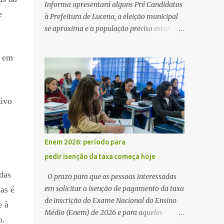
Informa apresentará alguns Pré Candidatos
e
à Prefeitura de Lucena, a eleição municipal
se aproxima e a população precisa estar
ciente dos pretensos a Cadeira do Poder
Executivo Municipal . Começam as
, em
articulações e possíveis junções para manter
ou conquistar eleitorado. Confirmados até
agora como Pré candidatos Alex Monteiro,
ivo
Léo Bandeira Valcinete Araújo e Professor
Gerson Andrade há possibilidade de mais
nomes aparecer , ficaremos no aguardo para
á
trazer mais informações. A primeira
Enem 2026: período para
entrevista foi com o inimaginável Gerson
pedir isenção da taxa começa hoje
Andrade ,Professor da Rede Municipal
(efetivo), supervisor, Formado em Pedagogia
das
O prazo para que as pessoas interessadas
e Biomedicina pela UFPB. Leciona no Otto
em solicitar a isenção de pagamento da taxa
as é
Illi, Gilberto Inácio, Ellinora Dornellas
de inscrição do Exame Nacional do Ensino
e à
,Escola Américo Falcão. Gerson nos contou
Médio (Enem) de 2026 e para aqueles
o.
que a idéia de disputar a prefeitura veio de