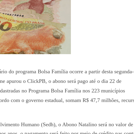
o do programa Bolsa Família ocorre a partir desta segunda-
me apurou o ClickPB, o abono será pago até o dia 22 de
dastradas no Programa Bolsa Família nos 223 municípios
cordo com o governo estadual, somam R$ 47,7 milhões, recur
olvimento Humano (Sedh), o Abono Natalino será no valor de
os anos, o pagamento será feito por meio de crédito nas cont