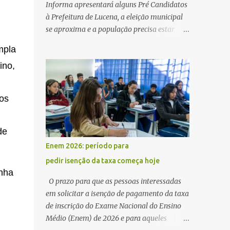
Informa apresentará alguns Pré Candidatos
à Prefeitura de Lucena, a eleição municipal
se aproxima e a população precisa estar
ciente dos pretensos a Cadeira do Poder
mpla
Executivo Municipal . Começam as
ino,
articulações e possíveis junções para manter
ou conquistar eleitorado. Confirmados até
agora como Pré candidatos Alex Monteiro,
tos
Léo Bandeira Valcinete Araújo e Professor
Gerson Andrade há possibilidade de mais
nomes aparecer , ficaremos no aguardo para
de
trazer mais informações. A primeira
Enem 2026: período para
entrevista foi com o inimaginável Gerson
pedir isenção da taxa começa hoje
Andrade ,Professor da Rede Municipal
inha
(efetivo), supervisor, Formado em Pedagogia
O prazo para que as pessoas interessadas
e Biomedicina pela UFPB. Leciona no Otto
em solicitar a isenção de pagamento da taxa
Illi, Gilberto Inácio, Ellinora Dornellas
de inscrição do Exame Nacional do Ensino
,Escola Américo Falcão. Gerson nos contou
Médio (Enem) de 2026 e para aqueles
que a idéia de disputar a prefeitura veio de