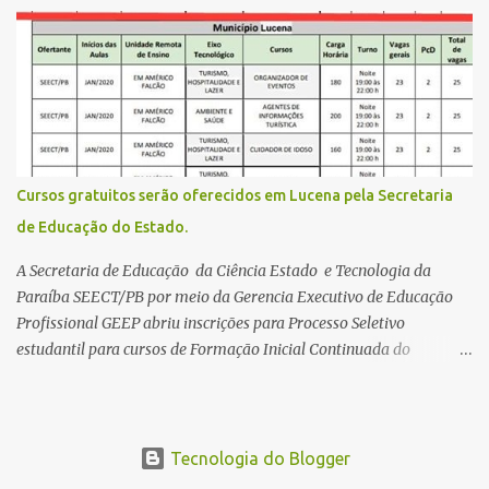
estende até 24 de abril. Os interessados devem acessar o endereço
eletrônico da Página do Participante do Enem com o login único
da plataforma de serviços digitais do governo federal, o Gov.br.
Direito de solicitar a isenção O Inep prevê a gratuidade na
inscrição do exame para os seguintes casos: · matriculados no 3º
ano do ensino médio em escola pública, em 2026; LEIA MAIS
Usina Cultural tem fim de semana com literatura, música e evento
solidário Governo da Paraíba empossa 1000 novos professores e
Cursos gratuitos serão oferecidos em Lucena pela Secretaria
mais convocações devem ocorrer Volta às aulas 2026.1 da
de Educação do Estado.
Faculdade Três Marias marca início do semestre e matrículas
seguem abertas para novos alunos · es...
A Secretaria de Educação da Ciência Estado e Tecnologia da
Paraíba SEECT/PB por meio da Gerencia Executivo de Educação
Profissional GEEP abriu inscrições para Processo Seletivo
estudantil para cursos de Formação Inicial Continuada do
Programa ParaíbaTEC. Os cursos oferecidos são de
qualificação profissional na modalidade presencial. As
inscrições serão gratuitas e estarão abertas de 04 a 30 de
novembro pelo site www.paraibatec.pb.gov.br . Em Lucena serão
Tecnologia do Blogger
ofertados cursos de Organizador de Eventos,Agente de