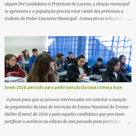
alguns Pré Candidatos à Prefeitura de Lucena, a eleição municipal
se aproxima e a população precisa estar ciente dos pretensos a
Cadeira do Poder Executivo Municipal . Começam as articulações e
possíveis junções para manter ou conquistar eleitorado.
Confirmados até agora como Pré candidatos Alex Monteiro, Léo
Bandeira Valcinete Araújo e Professor Gerson Andrade há
possibilidade de mais nomes aparecer , ficaremos no aguardo para
trazer mais informações. A primeira entrevista foi com o
inimaginável Gerson Andrade ,Professor da Rede Municipal
(efetivo), supervisor, Formado em Pedagogia e Biomedicina pela
UFPB. Leciona no Otto Illi, Gilberto Inácio, Ellinora Dornellas
,Escola Américo Falcão. Gerson nos contou que a idéia de disputar
Enem 2026: período para pedir isenção da taxa começa hoje
a prefeitura veio de um sonho há 5 anos atrás, e também por
acreditar que o trabalho dos seus companheiros principalmente
O prazo para que as pessoas interessadas em solicitar a isenção
da zona rural deve ser mais valorizado e que eles serão a Fortalez...
de pagamento da taxa de inscrição do Exame Nacional do Ensino
Médio (Enem) de 2026 e para aqueles candidatos que precisam
justificar a ausência na edição do ano passado para participar
gratuitamente desta edição começa nesta segunda-feira (13) e se