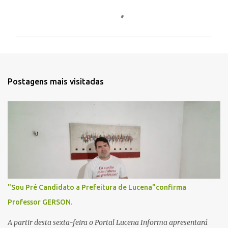
C
o
m
e
n
t
Postagens mais visitadas
á
r
i
o
s
"Sou Pré Candidato a Prefeitura de Lucena"confirma
Professor GERSON.
A partir desta sexta-feira o Portal Lucena Informa apresentará