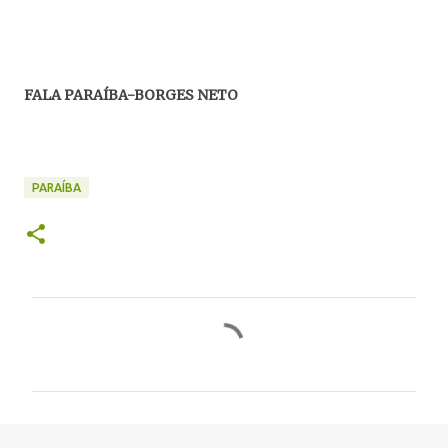
FALA PARAÍBA-BORGES NETO
PARAÍBA
C
o
m
e
n