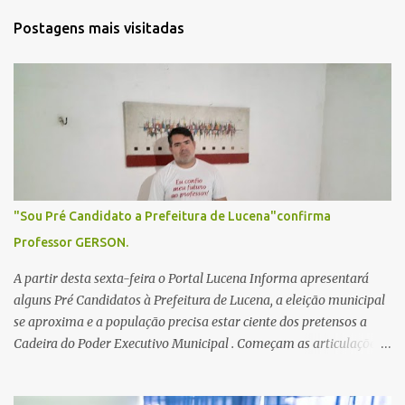
t
Postagens mais visitadas
á
r
i
o
s
"Sou Pré Candidato a Prefeitura de Lucena"confirma
Professor GERSON.
A partir desta sexta-feira o Portal Lucena Informa apresentará
alguns Pré Candidatos à Prefeitura de Lucena, a eleição municipal
se aproxima e a população precisa estar ciente dos pretensos a
Cadeira do Poder Executivo Municipal . Começam as articulações e
possíveis junções para manter ou conquistar eleitorado.
Confirmados até agora como Pré candidatos Alex Monteiro, Léo