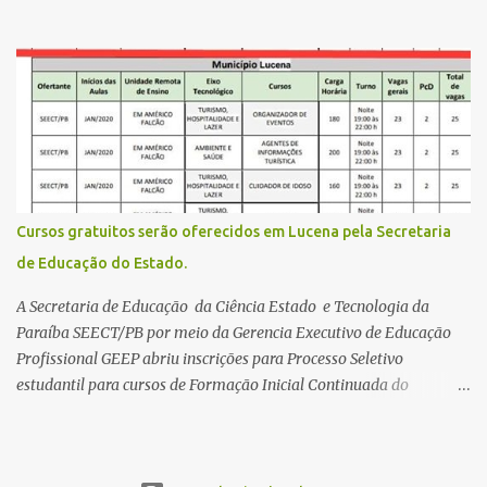
gratuitamente desta edição começa nesta segunda-feira (13) e se
estende até 24 de abril. Os interessados devem acessar o endereço
eletrônico da Página do Participante do Enem com o login único
da plataforma de serviços digitais do governo federal, o Gov.br.
Direito de solicitar a isenção O Inep prevê a gratuidade na
inscrição do exame para os seguintes casos: · matriculados no 3º
ano do ensino médio em escola pública, em 2026; LEIA MAIS
Usina Cultural tem fim de semana com literatura, música e evento
solidário Governo da Paraíba empossa 1000 novos professores e
Cursos gratuitos serão oferecidos em Lucena pela Secretaria
mais convocações devem ocorrer Volta às aulas 2026.1 da
de Educação do Estado.
Faculdade Três Marias marca início do semestre e matrículas
seguem abertas para novos alunos · es...
A Secretaria de Educação da Ciência Estado e Tecnologia da
Paraíba SEECT/PB por meio da Gerencia Executivo de Educação
Profissional GEEP abriu inscrições para Processo Seletivo
estudantil para cursos de Formação Inicial Continuada do
Programa ParaíbaTEC. Os cursos oferecidos são de
qualificação profissional na modalidade presencial. As
inscrições serão gratuitas e estarão abertas de 04 a 30 de