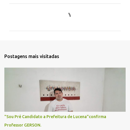
C
o
m
e
n
t
Postagens mais visitadas
á
r
i
o
s
"Sou Pré Candidato a Prefeitura de Lucena"confirma
Professor GERSON.