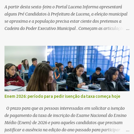
A partir desta sexta-feira o Portal Lucena Informa apresentará
alguns Pré Candidatos à Prefeitura de Lucena, a eleição municipal
se aproxima e a população precisa estar ciente dos pretensos a
Cadeira do Poder Executivo Municipal . Começam as articulações e
possíveis junções para manter ou conquistar eleitorado.
Confirmados até agora como Pré candidatos Alex Monteiro, Léo
Bandeira Valcinete Araújo e Professor Gerson Andrade há
possibilidade de mais nomes aparecer , ficaremos no aguardo para
trazer mais informações. A primeira entrevista foi com o
inimaginável Gerson Andrade ,Professor da Rede Municipal
(efetivo), supervisor, Formado em Pedagogia e Biomedicina pela
UFPB. Leciona no Otto Illi, Gilberto Inácio, Ellinora Dornellas
,Escola Américo Falcão. Gerson nos contou que a idéia de disputar
Enem 2026: período para pedir isenção da taxa começa hoje
a prefeitura veio de um sonho há 5 anos atrás, e também por
acreditar que o trabalho dos seus companheiros principalmente
O prazo para que as pessoas interessadas em solicitar a isenção
da zona rural deve ser mais valorizado e que eles serão a Fortalez...
de pagamento da taxa de inscrição do Exame Nacional do Ensino
Médio (Enem) de 2026 e para aqueles candidatos que precisam
justificar a ausência na edição do ano passado para participar