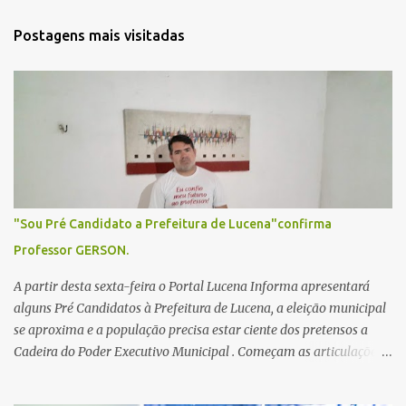
n
t
Postagens mais visitadas
á
r
i
o
s
"Sou Pré Candidato a Prefeitura de Lucena"confirma
Professor GERSON.
A partir desta sexta-feira o Portal Lucena Informa apresentará
alguns Pré Candidatos à Prefeitura de Lucena, a eleição municipal
se aproxima e a população precisa estar ciente dos pretensos a
Cadeira do Poder Executivo Municipal . Começam as articulações e
possíveis junções para manter ou conquistar eleitorado.
Confirmados até agora como Pré candidatos Alex Monteiro, Léo