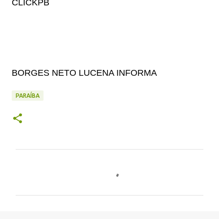
CLICKPB
BORGES NETO LUCENA INFORMA
PARAÍBA
C
o
m
e