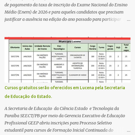
da zona rural deve ser mais valorizado e que eles serão a Fortalez...
de pagamento da taxa de inscrição do Exame Nacional do Ensino
Médio (Enem) de 2026 e para aqueles candidatos que precisam
justificar a ausência na edição do ano passado para participar
gratuitamente desta edição começa nesta segunda-feira (13) e se
estende até 24 de abril. Os interessados devem acessar o endereço
eletrônico da Página do Participante do Enem com o login único
da plataforma de serviços digitais do governo federal, o Gov.br.
Direito de solicitar a isenção O Inep prevê a gratuidade na
inscrição do exame para os seguintes casos: · matriculados no 3º
ano do ensino médio em escola pública, em 2026; LEIA MAIS
Usina Cultural tem fim de semana com literatura, música e evento
solidário Governo da Paraíba empossa 1000 novos professores e
Cursos gratuitos serão oferecidos em Lucena pela Secretaria
mais convocações devem ocorrer Volta às aulas 2026.1 da
de Educação do Estado.
Faculdade Três Marias marca início do semestre e matrículas
seguem abertas para novos alunos · es...
A Secretaria de Educação da Ciência Estado e Tecnologia da
Paraíba SEECT/PB por meio da Gerencia Executivo de Educação
Profissional GEEP abriu inscrições para Processo Seletivo
estudantil para cursos de Formação Inicial Continuada do