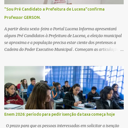
"Sou Pré Candidato a Prefeitura de Lucena"confirma
Professor GERSON.
A partir desta sexta-feira o Portal Lucena Informa apresentará
alguns Pré Candidatos à Prefeitura de Lucena, a eleição municipal
se aproxima e a população precisa estar ciente dos pretensos a
Cadeira do Poder Executivo Municipal . Começam as articulações e
possíveis junções para manter ou conquistar eleitorado.
Confirmados até agora como Pré candidatos Alex Monteiro, Léo
Bandeira Valcinete Araújo e Professor Gerson Andrade há
possibilidade de mais nomes aparecer , ficaremos no aguardo para
trazer mais informações. A primeira entrevista foi com o
inimaginável Gerson Andrade ,Professor da Rede Municipal
(efetivo), supervisor, Formado em Pedagogia e Biomedicina pela
UFPB. Leciona no Otto Illi, Gilberto Inácio, Ellinora Dornellas
,Escola Américo Falcão. Gerson nos contou que a idéia de disputar
Enem 2026: período para pedir isenção da taxa começa hoje
a prefeitura veio de um sonho há 5 anos atrás, e também por
acreditar que o trabalho dos seus companheiros principalmente
O prazo para que as pessoas interessadas em solicitar a isenção