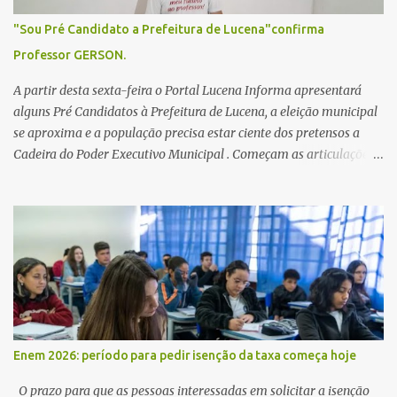
"Sou Pré Candidato a Prefeitura de Lucena"confirma
Professor GERSON.
A partir desta sexta-feira o Portal Lucena Informa apresentará
alguns Pré Candidatos à Prefeitura de Lucena, a eleição municipal
se aproxima e a população precisa estar ciente dos pretensos a
Cadeira do Poder Executivo Municipal . Começam as articulações e
possíveis junções para manter ou conquistar eleitorado.
Confirmados até agora como Pré candidatos Alex Monteiro, Léo
Bandeira Valcinete Araújo e Professor Gerson Andrade há
possibilidade de mais nomes aparecer , ficaremos no aguardo para
trazer mais informações. A primeira entrevista foi com o
inimaginável Gerson Andrade ,Professor da Rede Municipal
(efetivo), supervisor, Formado em Pedagogia e Biomedicina pela
UFPB. Leciona no Otto Illi, Gilberto Inácio, Ellinora Dornellas
,Escola Américo Falcão. Gerson nos contou que a idéia de disputar
Enem 2026: período para pedir isenção da taxa começa hoje
a prefeitura veio de um sonho há 5 anos atrás, e também por
acreditar que o trabalho dos seus companheiros principalmente
O prazo para que as pessoas interessadas em solicitar a isenção