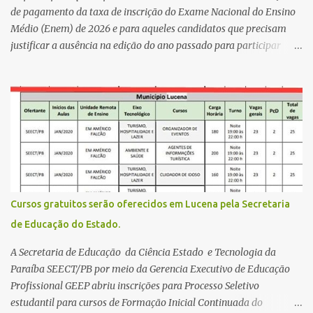
da zona rural deve ser mais valorizado e que eles serão a Fortalez...
de pagamento da taxa de inscrição do Exame Nacional do Ensino
Médio (Enem) de 2026 e para aqueles candidatos que precisam
justificar a ausência na edição do ano passado para participar
gratuitamente desta edição começa nesta segunda-feira (13) e se
estende até 24 de abril. Os interessados devem acessar o endereço
eletrônico da Página do Participante do Enem com o login único
da plataforma de serviços digitais do governo federal, o Gov.br.
Direito de solicitar a isenção O Inep prevê a gratuidade na
inscrição do exame para os seguintes casos: · matriculados no 3º
ano do ensino médio em escola pública, em 2026; LEIA MAIS
Usina Cultural tem fim de semana com literatura, música e evento
solidário Governo da Paraíba empossa 1000 novos professores e
Cursos gratuitos serão oferecidos em Lucena pela Secretaria
mais convocações devem ocorrer Volta às aulas 2026.1 da
de Educação do Estado.
Faculdade Três Marias marca início do semestre e matrículas
seguem abertas para novos alunos · es...
A Secretaria de Educação da Ciência Estado e Tecnologia da
Paraíba SEECT/PB por meio da Gerencia Executivo de Educação
Profissional GEEP abriu inscrições para Processo Seletivo
estudantil para cursos de Formação Inicial Continuada do