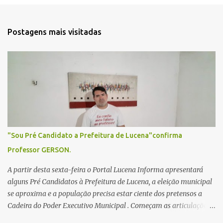
n
t
Postagens mais visitadas
á
r
i
o
s
"Sou Pré Candidato a Prefeitura de Lucena"confirma
Professor GERSON.
A partir desta sexta-feira o Portal Lucena Informa apresentará
alguns Pré Candidatos à Prefeitura de Lucena, a eleição municipal
se aproxima e a população precisa estar ciente dos pretensos a
Cadeira do Poder Executivo Municipal . Começam as articulações e
possíveis junções para manter ou conquistar eleitorado.