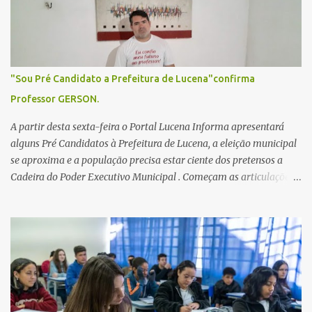
o
s
"Sou Pré Candidato a Prefeitura de Lucena"confirma
Professor GERSON.
A partir desta sexta-feira o Portal Lucena Informa apresentará
alguns Pré Candidatos à Prefeitura de Lucena, a eleição municipal
se aproxima e a população precisa estar ciente dos pretensos a
Cadeira do Poder Executivo Municipal . Começam as articulações e
possíveis junções para manter ou conquistar eleitorado.
Confirmados até agora como Pré candidatos Alex Monteiro, Léo
Bandeira Valcinete Araújo e Professor Gerson Andrade há
possibilidade de mais nomes aparecer , ficaremos no aguardo para
trazer mais informações. A primeira entrevista foi com o
inimaginável Gerson Andrade ,Professor da Rede Municipal
(efetivo), supervisor, Formado em Pedagogia e Biomedicina pela
UFPB. Leciona no Otto Illi, Gilberto Inácio, Ellinora Dornellas