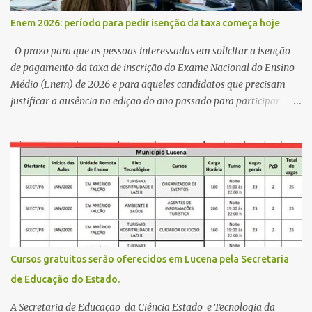
,Escola Américo Falcão. Gerson nos contou que a idéia de disputar
Enem 2026: período para pedir isenção da taxa começa hoje
a prefeitura veio de um sonho há 5 anos atrás, e também por
acreditar que o trabalho dos seus companheiros principalmente
O prazo para que as pessoas interessadas em solicitar a isenção
da zona rural deve ser mais valorizado e que eles serão a Fortalez...
de pagamento da taxa de inscrição do Exame Nacional do Ensino
Médio (Enem) de 2026 e para aqueles candidatos que precisam
justificar a ausência na edição do ano passado para participar
gratuitamente desta edição começa nesta segunda-feira (13) e se
estende até 24 de abril. Os interessados devem acessar o endereço
eletrônico da Página do Participante do Enem com o login único
da plataforma de serviços digitais do governo federal, o Gov.br.
Direito de solicitar a isenção O Inep prevê a gratuidade na
inscrição do exame para os seguintes casos: · matriculados no 3º
ano do ensino médio em escola pública, em 2026; LEIA MAIS
Usina Cultural tem fim de semana com literatura, música e evento
solidário Governo da Paraíba empossa 1000 novos professores e
Cursos gratuitos serão oferecidos em Lucena pela Secretaria
mais convocações devem ocorrer Volta às aulas 2026.1 da
de Educação do Estado.
Faculdade Três Marias marca início do semestre e matrículas
seguem abertas para novos alunos · es...
A Secretaria de Educação da Ciência Estado e Tecnologia da