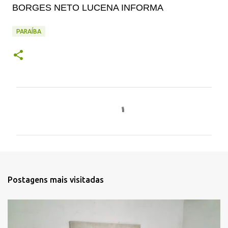
BORGES NETO LUCENA INFORMA
PARAÍBA
C
o
m
e
n
t
Postagens mais visitadas
á
r
i