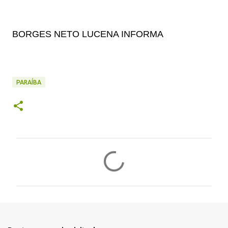
BORGES NETO LUCENA INFORMA
PARAÍBA
C
o
m
e
n
t