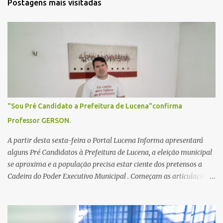
Postagens mais visitadas
á
r
i
o
s
"Sou Pré Candidato a Prefeitura de Lucena"confirma
Professor GERSON.
A partir desta sexta-feira o Portal Lucena Informa apresentará
alguns Pré Candidatos à Prefeitura de Lucena, a eleição municipal
se aproxima e a população precisa estar ciente dos pretensos a
Cadeira do Poder Executivo Municipal . Começam as articulações e
possíveis junções para manter ou conquistar eleitorado.
Confirmados até agora como Pré candidatos Alex Monteiro, Léo
Bandeira Valcinete Araújo e Professor Gerson Andrade há