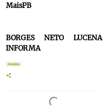
MaisPB
BORGES NETO LUCENA
INFORMA
PARAÍBA
C
o