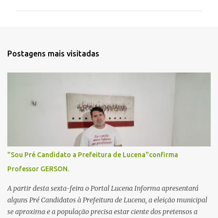
m
e
n
t
Postagens mais visitadas
á
r
i
o
s
"Sou Pré Candidato a Prefeitura de Lucena"confirma
Professor GERSON.
A partir desta sexta-feira o Portal Lucena Informa apresentará
alguns Pré Candidatos à Prefeitura de Lucena, a eleição municipal
se aproxima e a população precisa estar ciente dos pretensos a