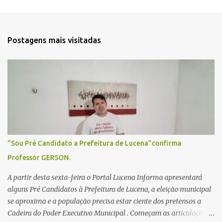
e
n
t
Postagens mais visitadas
á
r
i
o
s
"Sou Pré Candidato a Prefeitura de Lucena"confirma
Professor GERSON.
A partir desta sexta-feira o Portal Lucena Informa apresentará
alguns Pré Candidatos à Prefeitura de Lucena, a eleição municipal
se aproxima e a população precisa estar ciente dos pretensos a
Cadeira do Poder Executivo Municipal . Começam as articulações e