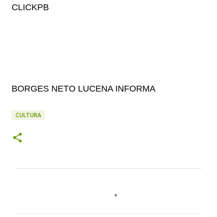
CLICKPB
BORGES NETO LUCENA INFORMA
CULTURA
C
o
m