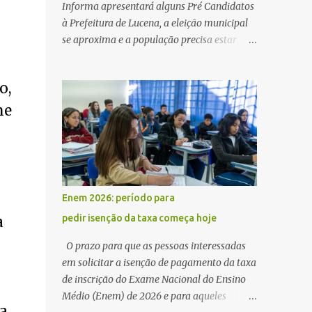
Informa apresentará alguns Pré Candidatos
à Prefeitura de Lucena, a eleição municipal
se aproxima e a população precisa estar
ciente dos pretensos a Cadeira do Poder
Executivo Municipal . Começam as
o,
articulações e possíveis junções para manter
ou conquistar eleitorado. Confirmados até
ne
agora como Pré candidatos Alex Monteiro,
Léo Bandeira Valcinete Araújo e Professor
Gerson Andrade há possibilidade de mais
nomes aparecer , ficaremos no aguardo para
trazer mais informações. A primeira
Enem 2026: período para
entrevista foi com o inimaginável Gerson
pedir isenção da taxa começa hoje
a
Andrade ,Professor da Rede Municipal
(efetivo), supervisor, Formado em Pedagogia
O prazo para que as pessoas interessadas
e Biomedicina pela UFPB. Leciona no Otto
em solicitar a isenção de pagamento da taxa
Illi, Gilberto Inácio, Ellinora Dornellas
de inscrição do Exame Nacional do Ensino
,Escola Américo Falcão. Gerson nos contou
Médio (Enem) de 2026 e para aqueles
que a idéia de disputar a prefeitura veio de
ua